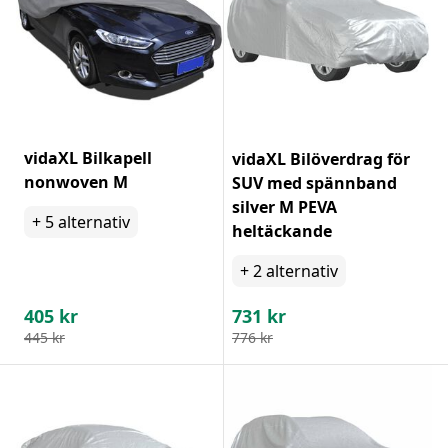
vidaXL Bilkapell
vidaXL Bilöverdrag för
nonwoven M
SUV med spännband
silver M PEVA
+
5
alternativ
heltäckande
+
2
alternativ
405
kr
731
kr
445
kr
776
kr