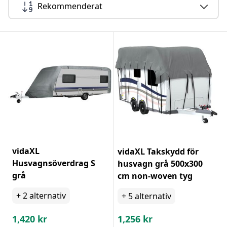
Rekommenderat
vidaXL
vidaXL Takskydd för
Husvagnsöverdrag S
husvagn grå 500x300
grå
cm non-woven tyg
+
2
alternativ
+
5
alternativ
1,420
kr
1,256
kr