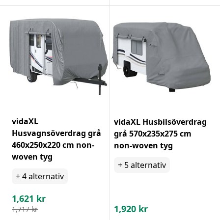
vidaXL
vidaXL Husbilsöverdrag
Husvagnsöverdrag grå
grå 570x235x275 cm
460x250x220 cm non-
non-woven tyg
woven tyg
+
5
alternativ
+
4
alternativ
1,621
kr
1,920
kr
1,717
kr