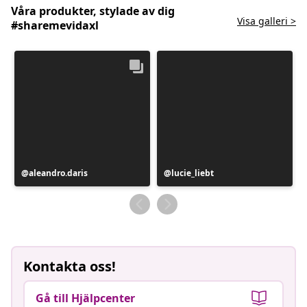
Våra produkter, stylade av dig
Visa galleri >
#sharemevidaxl
Inlägg
aleandro.daris
Inlägg
lucie_liebt
publicerat
publicerat
av
av
Kontakta oss!
Gå till Hjälpcenter