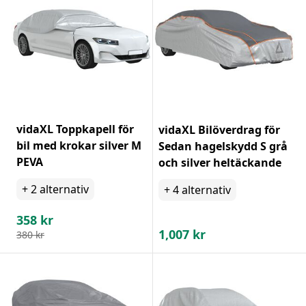
vidaXL Toppkapell för
vidaXL Bilöverdrag för
bil med krokar silver M
Sedan hagelskydd S grå
PEVA
och silver heltäckande
+
2
alternativ
+
4
alternativ
358
kr
1,007
kr
380
kr