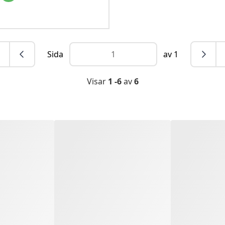
Sida
av 1
Visar
1 -6
av
6