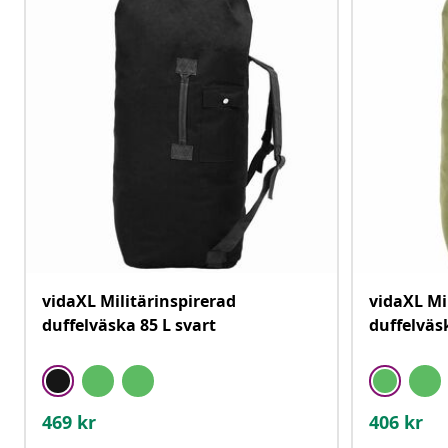
vidaXL Militärinspirerad
vidaXL Mi
duffelväska 85 L svart
duffelväs
469
kr
406
kr