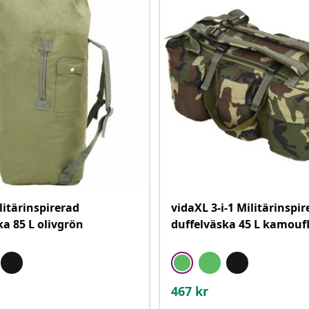
litärinspirerad
vidaXL 3-i-1 Militärinspi
ka 85 L olivgrön
duffelväska 45 L kamouf
467
kr