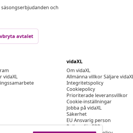
s, säsongserbjudanden och
vbryta avtalet
vidaXL
gram
Om vidaXL
r vidaXL
Allmänna villkor Säljare vidaX
ingssamarbete
Integritetspolicy
Cookiepolicy
Prioriterade leveransvillkor
Cookie-inställningar
Jobba på vidaXL
Säkerhet
EU Ansvarig person
Policyn för EPR
Tillgänglighetspolicy