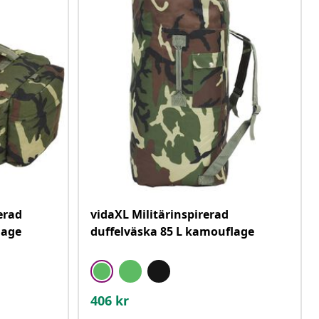
rerad
vidaXL Militärinspirerad
lage
duffelväska 85 L kamouflage
406
kr