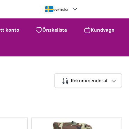
svenska
itt konto
Önskelista
Kundvagn
Rekommenderat