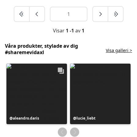
Visar
1 -1
av
1
Våra produkter, stylade av dig
Visa galleri >
#sharemevidaxl
Inlägg
aleandro.daris
Inlägg
lucie_liebt
publicerat
publicerat
av
av