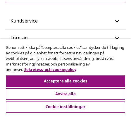
Kundservice
Företag
Genom att klicka på "acceptera alla cookies" samtycker du till lagring
av cookies på din enhet för att förbättra navigeringen på
vidaXL
webbplatsen, analysera webbplatsens användning ,bistå i våra
marknadsföringsinsatser, och personalisering av
annonser.
Sekretess- och cookiepolicy
Upptäck mer
Acceptera alla cookies
Avvisa alla
Cookie-inställningar
© 2008-2026 vidaXL www.vidaxl.se är en webbshop från
vidaXL Marketplace International B.V.