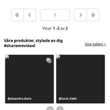
Visar
1 -2
av
2
Våra produkter, stylade av dig
Visa galleri >
#sharemevidaxl
Inlägg
aleandro.daris
Inlägg
lucie_liebt
publicerat
publicerat
av
av