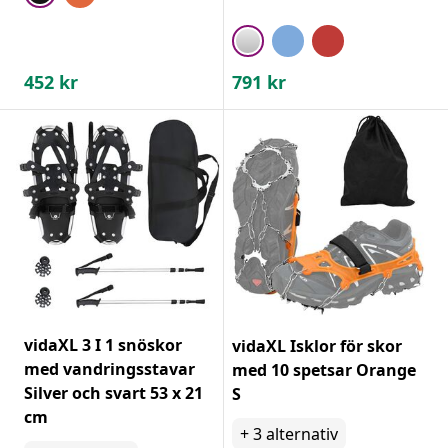
452
kr
791
kr
vidaXL 3 I 1 snöskor
vidaXL Isklor för skor
med vandringsstavar
med 10 spetsar Orange
Silver och svart 53 x 21
S
cm
+
3
alternativ