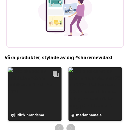
Våra produkter, stylade av dig #sharemevidaxl
Inlägg
judith_brandsma
Inlägg
_mariannamele_
publicerat
publicerat
av
av