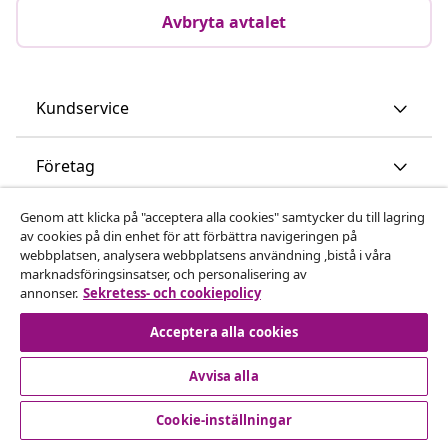
Avbryta avtalet
Kundservice
Företag
Genom att klicka på "acceptera alla cookies" samtycker du till lagring
vidaXL
av cookies på din enhet för att förbättra navigeringen på
webbplatsen, analysera webbplatsens användning ,bistå i våra
marknadsföringsinsatser, och personalisering av
Upptäck mer
annonser.
Sekretess- och cookiepolicy
Acceptera alla cookies
Avvisa alla
Cookie-inställningar
© 2008-2026 vidaXL www.vidaxl.se är en webbshop från