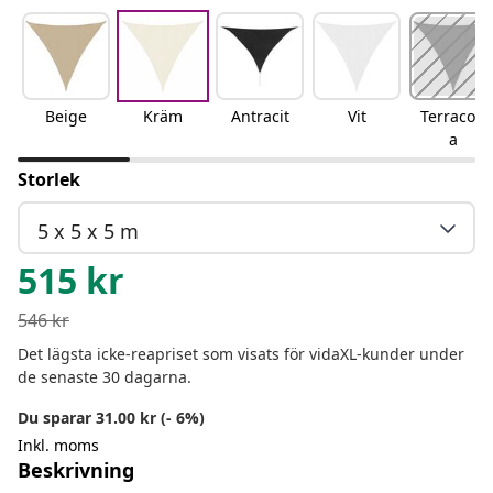
Beige
Kräm
Antracit
Vit
Terracott
a
Storlek
5 x 5 x 5 m
515
kr
546
kr
Det lägsta icke-reapriset som visats för vidaXL-kunder under
de senaste 30 dagarna.
Du sparar 31.00 kr (- 6%)
Inkl. moms
Beskrivning