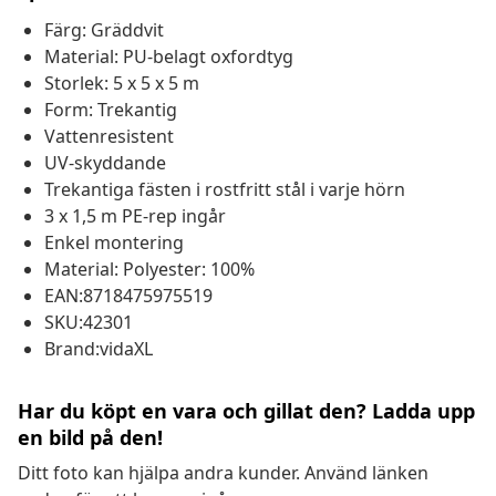
Färg: Gräddvit
Material: PU-belagt oxfordtyg
Storlek: 5 x 5 x 5 m
Form: Trekantig
Vattenresistent
UV-skyddande
Trekantiga fästen i rostfritt stål i varje hörn
3 x 1,5 m PE-rep ingår
Enkel montering
Material: Polyester: 100%
EAN:8718475975519
SKU:42301
Brand:vidaXL
Har du köpt en vara och gillat den? Ladda upp
en bild på den!
Ditt foto kan hjälpa andra kunder. Använd länken