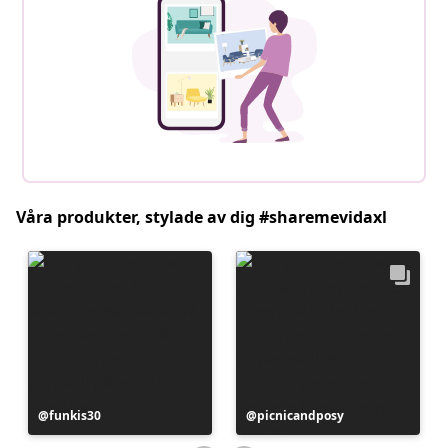
Våra produkter, stylade av dig #sharemevidaxl
Inlägg
funkis30
Inlägg
picnicandposy
publicerat
publicerat