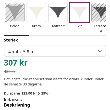
Beige
Kräm
Antracit
Vit
Terracott
a
Storlek
4 x 4 x 5,8 m
307
kr
430
kr
Det lägsta icke-reapriset som visats för vidaXL-kunder under
de senaste 30 dagarna.
Du sparar 123.00 kr (- 29%)
Inkl. moms
Beskrivning