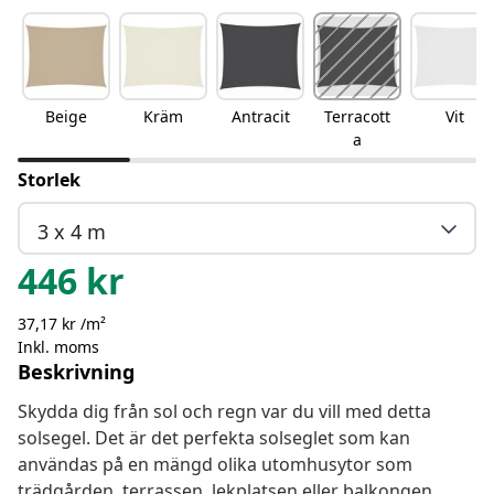
Beige
Kräm
Antracit
Terracott
Vit
a
Storlek
3 x 4 m
446
kr
37,17 kr /m²
Inkl. moms
Beskrivning
Skydda dig från sol och regn var du vill med detta
solsegel. Det är det perfekta solseglet som kan
användas på en mängd olika utomhusytor som
trädgården, terrassen, lekplatsen eller balkongen.