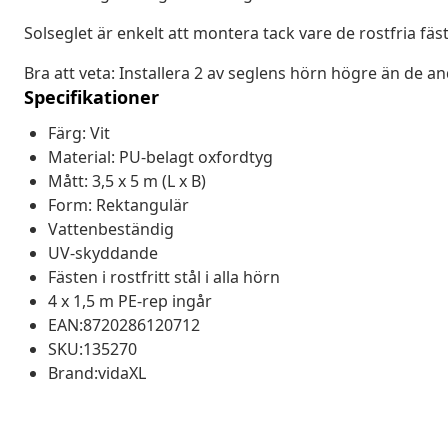
Solseglet är enkelt att montera tack vare de rostfria fä
Bra att veta: Installera 2 av seglens hörn högre än de and
Specifikationer
Färg: Vit
Material: PU-belagt oxfordtyg
Mått: 3,5 x 5 m (L x B)
Form: Rektangulär
Vattenbeständig
UV-skyddande
Fästen i rostfritt stål i alla hörn
4 x 1,5 m PE-rep ingår
EAN:8720286120712
SKU:135270
Brand:vidaXL