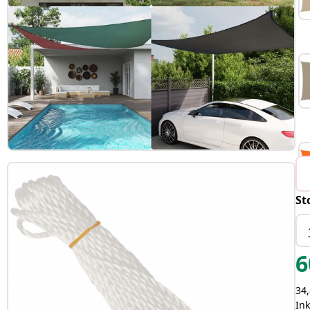
St
6
34,
In