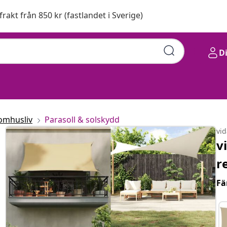
 frakt från 850 kr (fastlandet i Sverige)
D
omhusliv
Parasoll & solskydd
vi
v
r
Fä