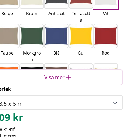
Beige
Kräm
Antracit
Terracott
Vit
a
Taupe
Mörkgrö
Blå
Gul
Röd
n
Visa mer
orlek
Orange
Svart
Brun
Ljusgrå
Sand
3,5 x 5 m
09
kr
8 kr /m²
orange
Gul och
Blå och
Ljusgrå
kl. moms