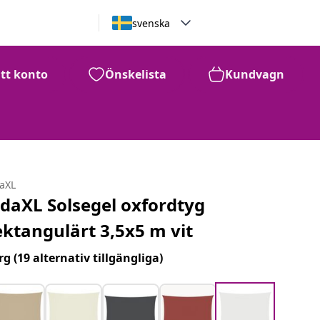
svenska
itt konto
Önskelista
Kundvagn
daXL
idaXL Solsegel oxfordtyg
ektangulärt 3,5x5 m vit
rg
(19 alternativ tillgängliga)