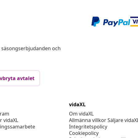
s, säsongserbjudanden och
vbryta avtalet
vidaXL
gram
Om vidaXL
r vidaXL
Allmänna villkor Säljare vidaX
ingssamarbete
Integritetspolicy
Cookiepolicy