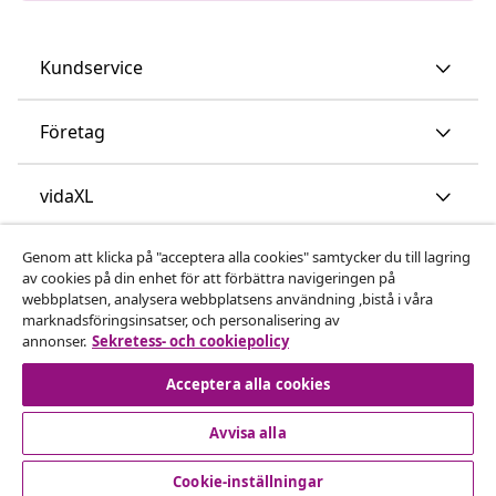
Kundservice
Företag
vidaXL
Genom att klicka på "acceptera alla cookies" samtycker du till lagring
Upptäck mer
av cookies på din enhet för att förbättra navigeringen på
webbplatsen, analysera webbplatsens användning ,bistå i våra
marknadsföringsinsatser, och personalisering av
annonser.
Sekretess- och cookiepolicy
Acceptera alla cookies
Avvisa alla
© 2008-2026 vidaXL www.vidaxl.se är en webbshop från
vidaXL Marketplace International B.V.
Cookie-inställningar