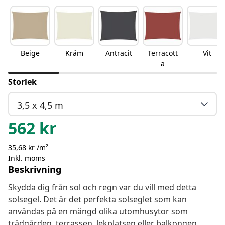
Beige
Kräm
Antracit
Terracott
Vit
a
Storlek
3,5 x 4,5 m
562
kr
35,68 kr /m²
Inkl. moms
Beskrivning
Skydda dig från sol och regn var du vill med detta
solsegel. Det är det perfekta solseglet som kan
användas på en mängd olika utomhusytor som
trädgården, terrassen, lekplatsen eller balkongen.