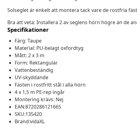
Solseglet är enkelt att montera tack vare de rostfria fä
Bra att veta: Installera 2 av seglens hörn högre än de and
Specifikationer
Färg: Taupe
Material: PU-belagt oxfordtyg
Mått: 2 x 3 m
Form: Rektangulär
Vattenbeständig
UV-skyddande
Fästen i rostfritt stål i alla hörn
4 x 1,5 m PE-rep ingår
Montering krävs: Nej
EAN:8720286121665
SKU:135420
Brand:vidaXL