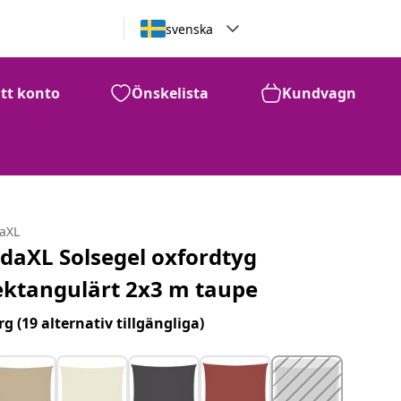
svenska
itt konto
Önskelista
Kundvagn
daXL
idaXL Solsegel oxfordtyg
ektangulärt 2x3 m taupe
rg
(19 alternativ tillgängliga)