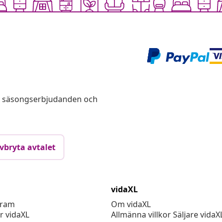
s, säsongserbjudanden och
vbryta avtalet
vidaXL
gram
Om vidaXL
r vidaXL
Allmänna villkor Säljare vidaX