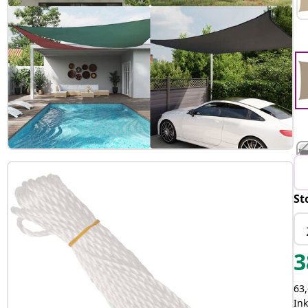
St
3
63,
In