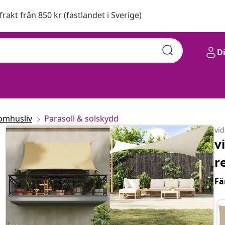
 frakt från 850 kr (fastlandet i Sverige)
D
omhusliv
Parasoll & solskydd
vi
v
r
Fä