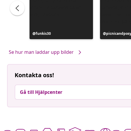
Inlägg
funkis30
Inlägg
picnicandpos
publicerat
publicerat
av
av
Se hur man laddar upp bilder
Kontakta oss!
Gå till Hjälpcenter