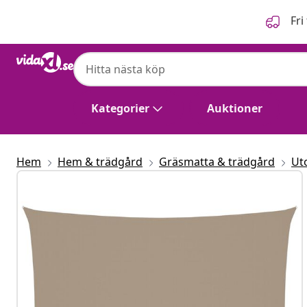
Föregående
Nästa
Fri
Kategorier
Auktioner
Hem
Hem & trädgård
Gräsmatta & trädgård
Ut