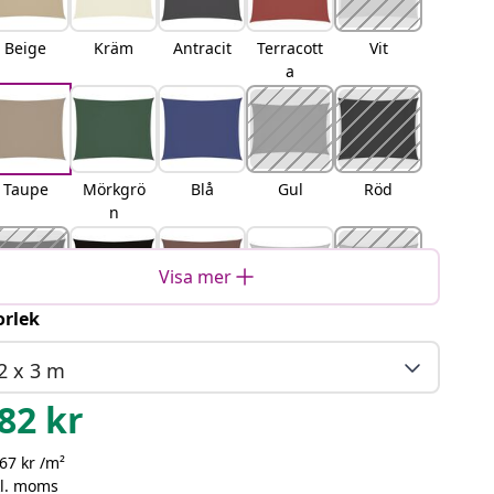
Beige
Kräm
Antracit
Terracott
Vit
a
Taupe
Mörkgrö
Blå
Gul
Röd
n
Visa mer
orlek
Orange
Svart
Brun
Ljusgrå
Sand
2 x 3 m
82
kr
67 kr /m²
orange
Gul och
Blå och
Ljusgrå
kl. moms