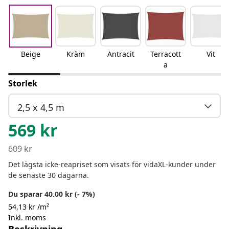
Beige
Kräm
Antracit
Terracott
Vit
a
Storlek
2,5 x 4,5 m
569
kr
609
kr
Det lägsta icke-reapriset som visats för vidaXL-kunder under
de senaste 30 dagarna.
Du sparar 40.00 kr (- 7%)
54,13 kr /m²
Inkl. moms