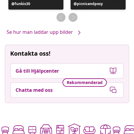
Inlägg
funkis30
Inlägg
picnicandposy
publicerat
publicerat
av
av
Se hur man laddar upp bilder
Kontakta oss!
Gå till Hjälpcenter
Rekommenderad
Chatta med oss