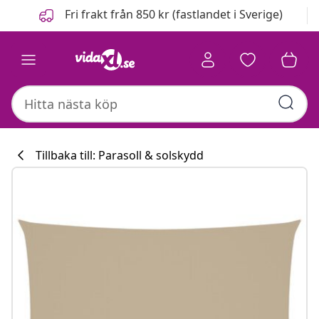
Föregående
Nästa
Fri frakt från 850 kr (fastlandet i Sverige)
Tillbaka till: Parasoll & solskydd