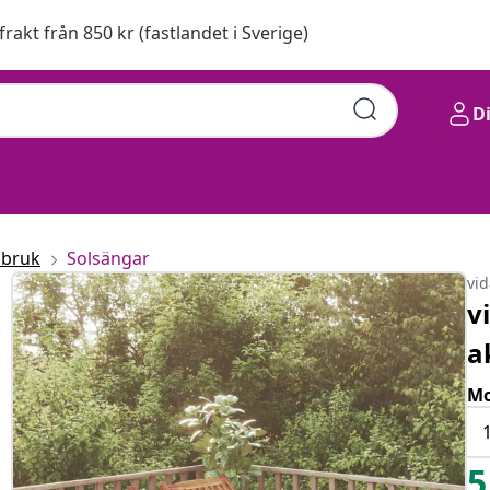
 frakt från 850 kr (fastlandet i Sverige)
D
sbruk
Solsängar
vi
v
a
Mo
5