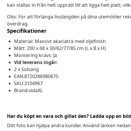
kan ställas in från helt upprätt till att ligga helt platt, 
Obs: För att förlänga livslängden på dina utemöbler re
överdrag.
Specifikationer
Material: Massivt akaciaträ med oljefinish
Mått: 200 x 68 x 30/62/77/85 cm (L x B x H)
Montering krävs: Ja
Vid leverans ingår:
2 x Solsäng
EAN:8720286980675
SKU:3104967
Brand:vidaXL
Har du köpt en vara och gillat den? Ladda upp en bil
Ditt foto kan hjälpa andra kunder. Använd länken nedan