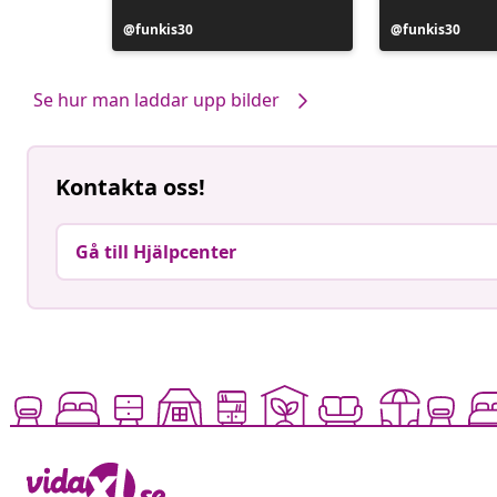
Inlägg
funkis30
Inlägg
funkis30
publicerat
publicerat
av
av
Se hur man laddar upp bilder
Kontakta oss!
Gå till Hjälpcenter