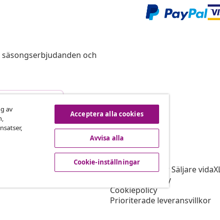
s, säsongserbjudanden och
vbryta avtalet
ng av
Acceptera alla cookies
n,
nsatser,
Avvisa alla
vidaXL
gram
Om vidaXL
Cookie-inställningar
r vidaXL
Allmänna villkor Säljare vidaX
ingssamarbete
Integritetspolicy
Cookiepolicy
Prioriterade leveransvillkor
Cookie-inställningar