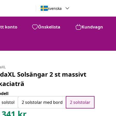
svenska
itt konto
Önskelista
Kundvagn
daXL
idaXL Solsängar 2 st massivt
kaciaträ
dell
1 solstol
2 solstolar med bord
2 solstolar
,341
kr