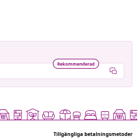
cious.blog
at
Rekommenderad
Tillgängliga betalningsmetoder