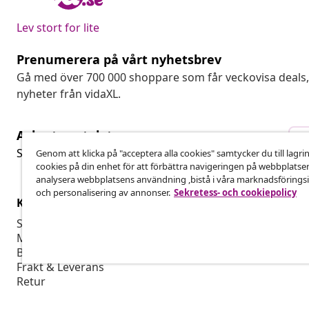
Lev stort for lite
Prenumerera på vårt nyhetsbrev
Gå med över 700 000 shoppare som får veckovisa deal
nyheter från vidaXL.
Avbryta avtalet
A
Skicka in en begäran om uttag för din beställning.
Genom att klicka på "acceptera alla cookies" samtycker du till lagri
cookies på din enhet för att förbättra navigeringen på webbplatse
analysera webbplatsens användning ,bistå i våra marknadsföringsi
och personalisering av annonser.
Sekretess- och cookiepolicy
Kundservice
Företag
Spåra din beställning
Affiliate-pro
Mitt konto
Producera fö
Betalning
Marknadsför
Frakt & Leverans
Retur
Produktinformation