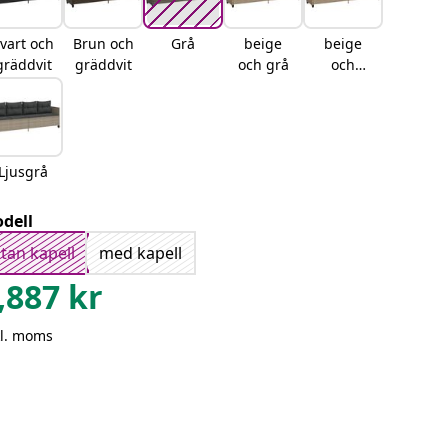
vart och
Brun och
Grå
beige
beige
gräddvit
gräddvit
och grå
och
gräddvit
Ljusgrå
dell
tan kapell
med kapell
,887
kr
kl. moms