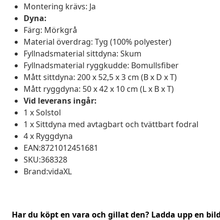
Montering krävs: Ja
Dyna:
Färg: Mörkgrå
Material överdrag: Tyg (100% polyester)
Fyllnadsmaterial sittdyna: Skum
Fyllnadsmaterial ryggkudde: Bomullsfiber
Mått sittdyna: 200 x 52,5 x 3 cm (B x D x T)
Mått ryggdyna: 50 x 42 x 10 cm (L x B x T)
Vid leverans ingår:
1 x Solstol
1 x Sittdyna med avtagbart och tvättbart fodral
4 x Ryggdyna
EAN:8721012451681
SKU:368328
Brand:vidaXL
Har du köpt en vara och gillat den? Ladda upp en bil