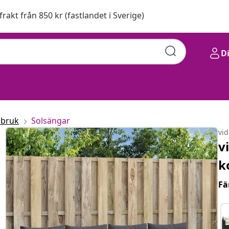
 frakt från 850 kr (fastlandet i Sverige)
D
ng
sbruk
Solsängar
vi
v
k
Fä