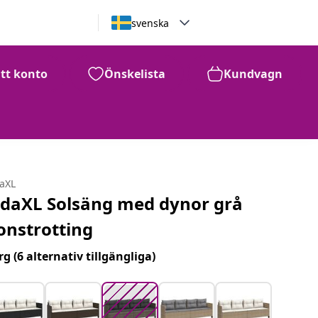
svenska
itt konto
Önskelista
Kundvagn
2,887
kr
daXL
idaXL Solsäng med dynor grå
onstrotting
rg
(6 alternativ tillgängliga)