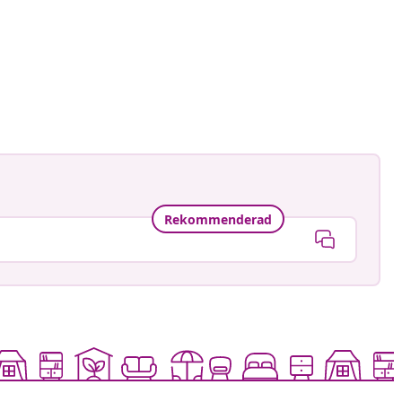
cious.blog
at
Rekommenderad