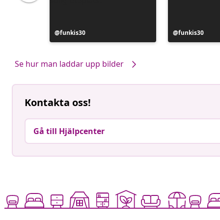
Inlägg
funkis30
Inlägg
funkis30
publicerat
publicerat
av
av
Se hur man laddar upp bilder
Kontakta oss!
Gå till Hjälpcenter