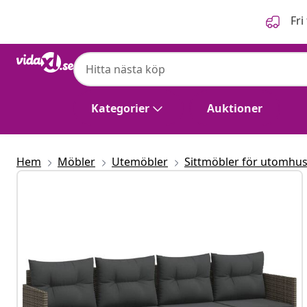
Föregående
Nästa
Fri
vidaXL
vidaXL Solsäng med dynor grå konstrotti
Kategorier
Auktioner
Hem
Möbler
Utemöbler
Sittmöbler för utomhu