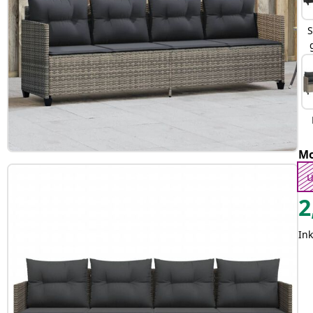
S
Mo
u
2
In