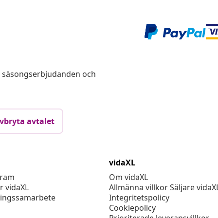
s, säsongserbjudanden och
vbryta avtalet
vidaXL
gram
Om vidaXL
r vidaXL
Allmänna villkor Säljare vidaX
ingssamarbete
Integritetspolicy
Cookiepolicy