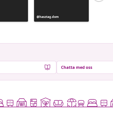
Inlägg
hasztag.dom
Inlägg
scandoli
publicerat
publicer
av
av
Chatta med oss