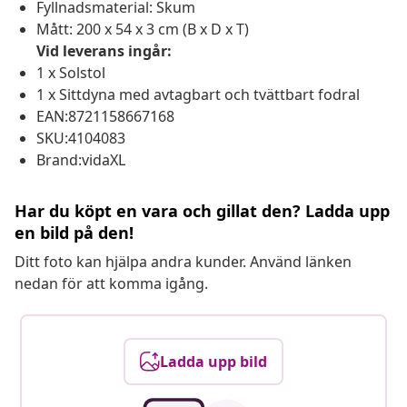
Fyllnadsmaterial: Skum
Mått: 200 x 54 x 3 cm (B x D x T)
Vid leverans ingår:
1 x Solstol
1 x Sittdyna med avtagbart och tvättbart fodral
EAN:8721158667168
SKU:4104083
Brand:vidaXL
Har du köpt en vara och gillat den? Ladda upp
en bild på den!
Ditt foto kan hjälpa andra kunder. Använd länken
nedan för att komma igång.
Ladda upp bild