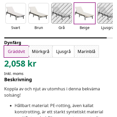
Svart
Brun
Grå
Beige
Ljusgrå
Dynfärg
Gräddvit
Mörkgrå
Ljusgrå
Marinblå
2,058
kr
Inkl. moms
Beskrivning
Koppla av och njut av utomhus i denna bekväma
solsäng!
Hållbart material: PE-rotting, även kallat
konstrotting, är ett starkt syntetiskt material