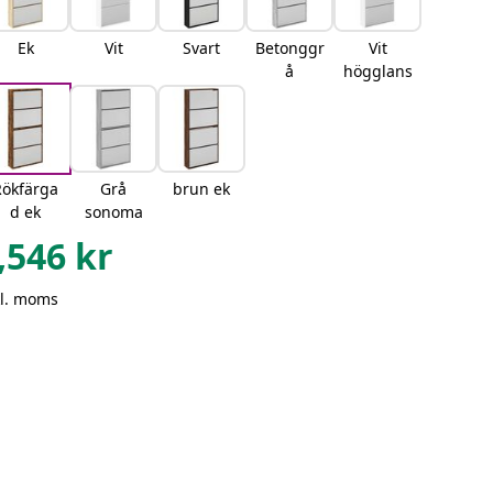
Ek
Vit
Svart
Betonggr
Vit
å
högglans
Rökfärga
Grå
brun ek
d ek
sonoma
,546
kr
kl. moms