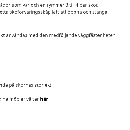
dor, som var och en rymmer 3 till 4 par skor.
etta skoförvaringsskåp lätt att öppna och stänga.
odukt användas med den medföljande väggfästenheten.
ende på skornas storlek)
dina möbler välter
här