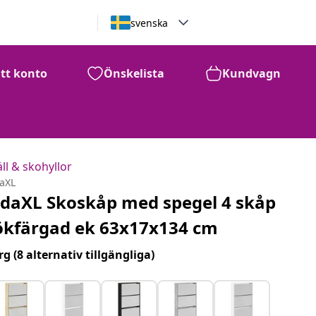
svenska
itt konto
Önskelista
Kundvagn
ll & skohyllor
daXL
idaXL Skoskåp med spegel 4 skåp
ökfärgad ek 63x17x134 cm
rg
(8 alternativ tillgängliga)