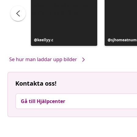
Inlägg
keellyy.c
Inlägg
sjhomeatnum
publicerat
publicerat
av
av
Se hur man laddar upp bilder
Kontakta oss!
Gå till Hjälpcenter