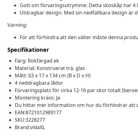
Gott om förvaringsutrymme: Detta skoskåp har 4 lå
Utdragbar design: Med sin nedfällbara design är d
Varning:
För att förhindra att den välter måste denna pr
Specifikationer
Färg: Rökfärgad ek
Material: Konstruerat trä, glas
Mått: 63 x 17 x 134 cm (B x D x H)
4 neddragbara lådor
Förvaringsplats för cirka 12-16 par skor totalt (bero
Montering krävs: Ja
Du hittar mer information om hur du förhindrar att 
EAN:8721012989177
SKU:3228277
Brand:vidaXL