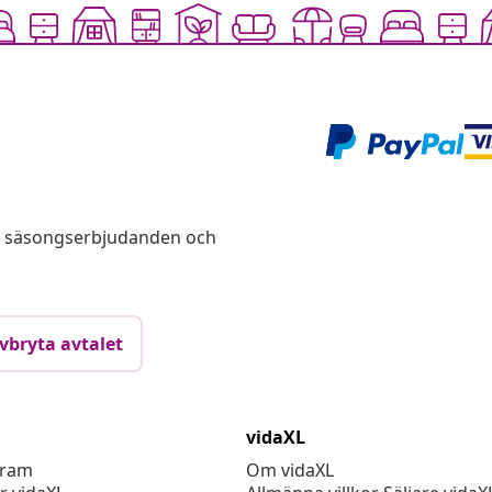
s, säsongserbjudanden och
vbryta avtalet
vidaXL
gram
Om vidaXL