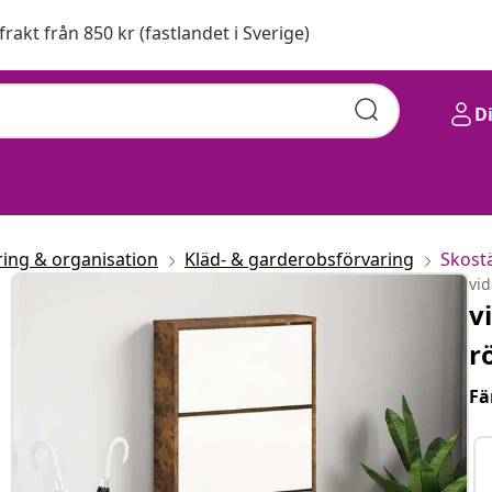
 frakt från 850 kr (fastlandet i Sverige)
D
ring & organisation
Kläd- & garderobsförvaring
Skostä
vi
v
r
Fä