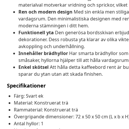
materialval motverkar vridning och sprickor, vilket
Ren och modern design
Med sin enkla men stiliga 
vardagsrum. Den minimalistiska designen med rena
moderna stämningen i ditt hem.
Funktionell yta
Den generösa bordsskivan erbjuder 
dekorationer. Dess robusta yta klarar av olika vikter
avkoppling och underhållning.
Innehåller brädhyllor
Har smarta brädhyllor som ge
småsaker, hyllorna hjälper till att hålla vardagsrum
Enkel skötsel
Att hålla detta kaffeebord rent är bu
sparar du ytan utan att skada finishen.
Specifikationer
Färg: Svart ek
Material: Konstruerat trä
Rammaterial: Konstruerat trä
Övergripande dimensioner: 72 x 50 x 50 cm (L x b x H
Antal hyllor: 1