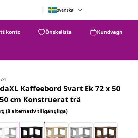
svenska
itt konto
Önskelista
Kundvagn
daXL
idaXL Kaffeebord Svart Ek 72 x 50
 50 cm Konstruerat trä
rg
(8 alternativ tillgängliga)