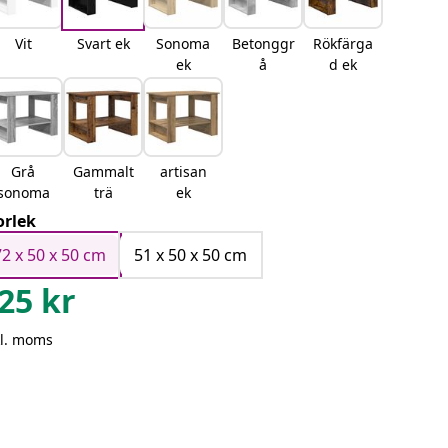
Vit
Svart ek
Sonoma
Betonggr
Rökfärga
ek
å
d ek
Grå
Gammalt
artisan
sonoma
trä
ek
orlek
72 x 50 x 50 cm
51 x 50 x 50 cm
25
kr
kl. moms