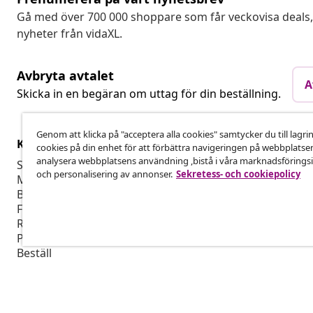
Gå med över 700 000 shoppare som får veckovisa deal
nyheter från vidaXL.
Avbryta avtalet
A
Skicka in en begäran om uttag för din beställning.
Genom att klicka på "acceptera alla cookies" samtycker du till lagri
Kundservice
Företag
cookies på din enhet för att förbättra navigeringen på webbplatse
analysera webbplatsens användning ,bistå i våra marknadsföringsi
Spåra din beställning
Affiliate-pro
och personalisering av annonser.
Sekretess- och cookiepolicy
Mitt konto
Producera fö
Betalning
Marknadsför
Frakt & Leverans
Retur
Produktinformation
Beställ