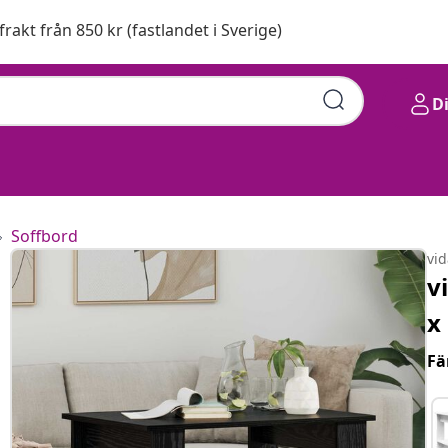
 frakt från 850 kr (fastlandet i Sverige)
D
Soffbord
vi
v
x
Fä