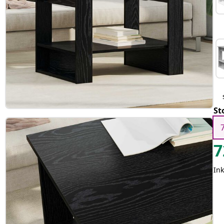
St
7
In