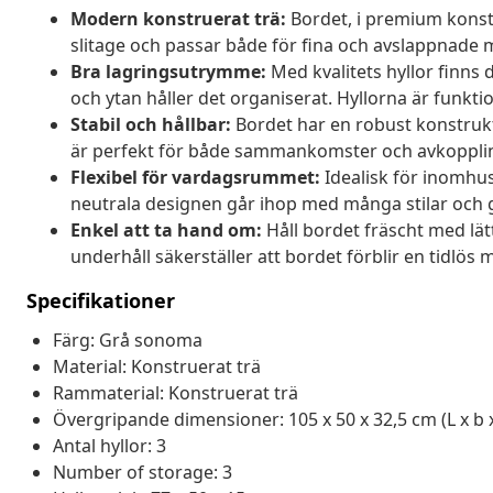
Modern konstruerat trä:
Bordet, i premium konstru
slitage och passar både för fina och avslappnade mi
Bra lagringsutrymme:
Med kvalitets hyllor finns 
och ytan håller det organiserat. Hyllorna är funktio
Stabil och hållbar:
Bordet har en robust konstrukti
är perfekt för både sammankomster och avkoppli
Flexibel för vardagsrummet:
Idealisk för inomhus
neutrala designen går ihop med många stilar och g
Enkel att ta hand om:
Håll bordet fräscht med lät
underhåll säkerställer att bordet förblir en tidlös 
Specifikationer
Färg: Grå sonoma
Material: Konstruerat trä
Rammaterial: Konstruerat trä
Övergripande dimensioner: 105 x 50 x 32,5 cm (L x b 
Antal hyllor: 3
Number of storage: 3