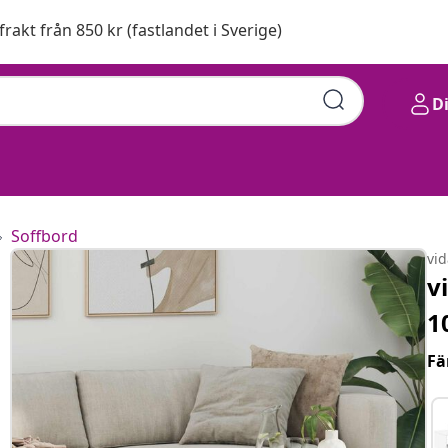
 frakt från 850 kr (fastlandet i Sverige)
D
Soffbord
vi
v
1
Fä