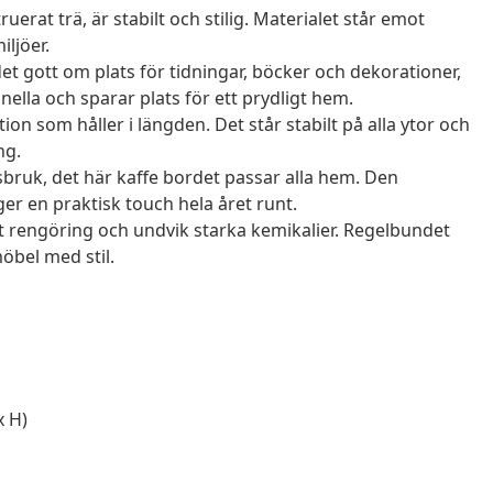
erat trä, är stabilt och stilig. Materialet står emot
ljöer.
det gott om plats för tidningar, böcker och dekorationer,
nella och sparar plats för ett prydligt hem.
on som håller i längden. Det står stabilt på alla ytor och
ng.
bruk, det här kaffe bordet passar alla hem. Den
er en praktisk touch hela året runt.
t rengöring och undvik starka kemikalier. Regelbundet
möbel med stil.
x H)