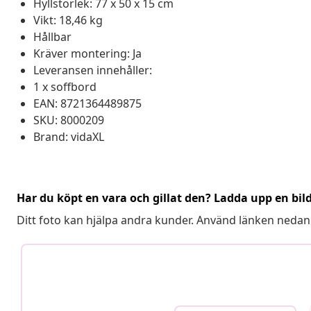
Hyllstorlek: 77 x 50 x 15 cm
Vikt: 18,46 kg
Hållbar
Kräver montering: Ja
Leveransen innehåller:
1 x soffbord
EAN: 8721364489875
SKU: 8000209
Brand: vidaXL
Har du köpt en vara och gillat den? Ladda upp en bil
Ditt foto kan hjälpa andra kunder. Använd länken nedan