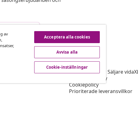
s, säsongserbjudanden och
vbryta avtalet
ng av
Acceptera alla cookies
n,
nsatser,
Avvisa alla
vidaXL
gram
Om vidaXL
Cookie-inställningar
r vidaXL
Allmänna villkor Säljare vidaX
ingssamarbete
Integritetspolicy
Cookiepolicy
Prioriterade leveransvillkor
Cookie-inställningar
Jobba på vidaXL
Säkerhet
EU Ansvarig person
Policyn för EPR
Tillgänglighetspolicy