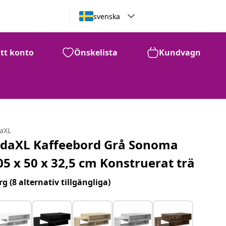
svenska
itt konto
Önskelista
Kundvagn
daXL
idaXL Kaffeebord Grå Sonoma
05 x 50 x 32,5 cm Konstruerat trä
rg
(8 alternativ tillgängliga)