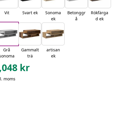
Vit
Svart ek
Sonoma
Betonggr
Rökfärga
ek
å
d ek
Grå
Gammalt
artisan
sonoma
trä
ek
,048
kr
kl. moms