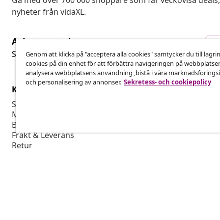
Gå med över 700 000 shoppare som får veckovisa deal
nyheter från vidaXL.
Avbryta avtalet
A
Skicka in en begäran om uttag för din beställning.
Genom att klicka på "acceptera alla cookies" samtycker du till lagri
cookies på din enhet för att förbättra navigeringen på webbplatse
analysera webbplatsens användning ,bistå i våra marknadsföringsi
och personalisering av annonser.
Sekretess- och cookiepolicy
Kundservice
Företag
Spåra din beställning
Affiliate-pro
Mitt konto
Producera fö
Betalning
Marknadsför
Frakt & Leverans
Retur
Produktinformation
Beställ