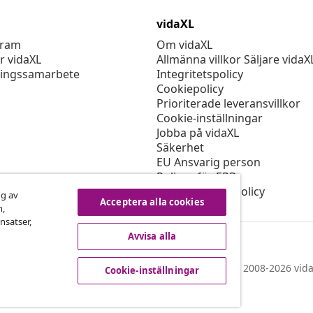
vidaXL
gram
Om vidaXL
r vidaXL
Allmänna villkor Säljare vidaX
ingssamarbete
Integritetspolicy
Cookiepolicy
Prioriterade leveransvillkor
Cookie-inställningar
Jobba på vidaXL
Säkerhet
EU Ansvarig person
Policyn för EPR
Tillgänglighetspolicy
ng av
Acceptera alla cookies
n,
nsatser,
Avvisa alla
© 2008-2026 vida
Cookie-inställningar