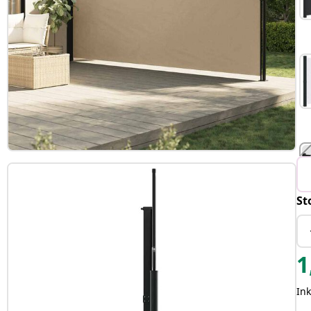
St
T
1
In