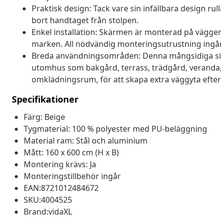
Praktisk design: Tack vare sin infällbara design ru
bort handtaget från stolpen.
Enkel installation: Skärmen är monterad på vägge
marken. All nödvändig monteringsutrustning ingår
Breda användningsområden: Denna mångsidiga sid
utomhus som bakgård, terrass, trädgård, veranda,
omklädningsrum, för att skapa extra väggyta efter
Specifikationer
Färg: Beige
Tygmaterial: 100 % polyester med PU-beläggning
Material ram: Stål och aluminium
Mått: 160 x 600 cm (H x B)
Montering krävs: Ja
Monteringstillbehör ingår
EAN:8721012484672
SKU:4004525
Brand:vidaXL