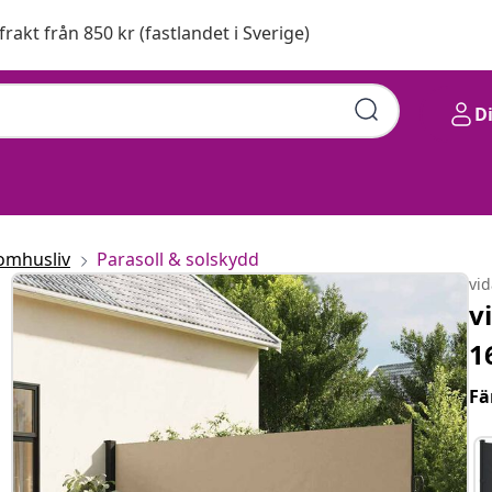
 frakt från 850 kr (fastlandet i Sverige)
D
omhusliv
Parasoll & solskydd
vi
v
1
Fä