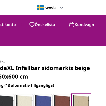
svenska
itt konto
Önskelista
Kundvagn
daXL
idaXL Infällbar sidomarkis beige
60x600 cm
rg
(13 alternativ tillgängliga)