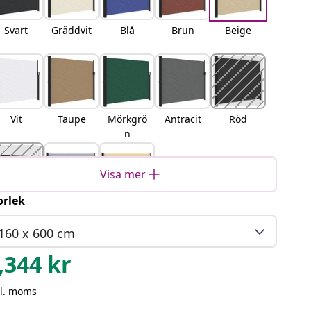
Svart
Gräddvit
Blå
Brun
Beige
Vit
Taupe
Mörkgrö
Antracit
Röd
n
Visa mer
orlek
erracott
Grå
Sand
a
160 x 600 cm
,344
kr
kl. moms