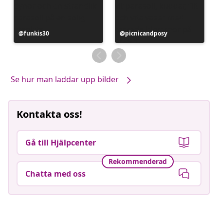
Inlägg
funkis30
Inlägg
picnicandposy
publicerat
publicerat
av
av
Se hur man laddar upp bilder
Kontakta oss!
Gå till Hjälpcenter
Rekommenderad
Chatta med oss