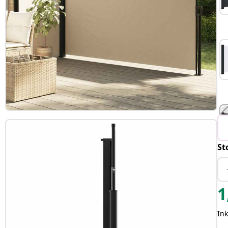
St
T
1
In