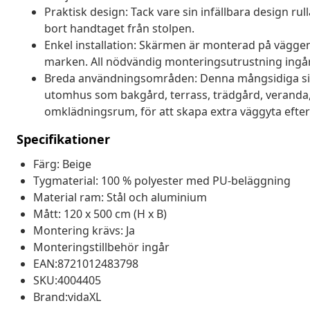
Praktisk design: Tack vare sin infällbara design ru
bort handtaget från stolpen.
Enkel installation: Skärmen är monterad på vägge
marken. All nödvändig monteringsutrustning ingår
Breda användningsområden: Denna mångsidiga sid
utomhus som bakgård, terrass, trädgård, veranda,
omklädningsrum, för att skapa extra väggyta efter
Specifikationer
Färg: Beige
Tygmaterial: 100 % polyester med PU-beläggning
Material ram: Stål och aluminium
Mått: 120 x 500 cm (H x B)
Montering krävs: Ja
Monteringstillbehör ingår
EAN:8721012483798
SKU:4004405
Brand:vidaXL