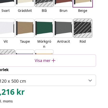
Svart
Gräddvit
Blå
Brun
Beige
Vit
Taupe
Mörkgrö
Antracit
Röd
n
Visa mer
orlek
erracott
Grå
Sand
a
120 x 500 cm
,216
kr
kl. moms