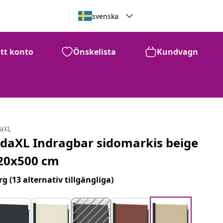
svenska
itt konto
Önskelista
Kundvagn
daXL
idaXL Indragbar sidomarkis beige
20x500 cm
rg
(13 alternativ tillgängliga)