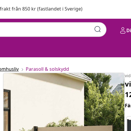
 frakt från 850 kr (fastlandet i Sverige)
D
omhusliv
Parasoll & solskydd
vi
v
1
Fä