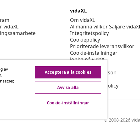
vidaXL
gram
Om vidaXL
r vidaXL
Allmänna villkor Säljare vidaX
ingssamarbete
Integritetspolicy
Cookiepolicy
Prioriterade leveransvillkor
Cookie-inställningar
Jobba på vidaXL
Säkerhet
ng av
EU Ansvarig person
Acceptera alla cookies
n,
Policyn för EPR
nsatser,
Tillgänglighetspolicy
Avvisa alla
Cookie-inställningar
© 2008-2026 vida