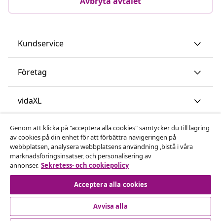
Avbryta avtalet
Kundservice
Företag
vidaXL
Genom att klicka på "acceptera alla cookies" samtycker du till lagring
Upptäck mer
av cookies på din enhet för att förbättra navigeringen på
webbplatsen, analysera webbplatsens användning ,bistå i våra
marknadsföringsinsatser, och personalisering av
annonser.
Sekretess- och cookiepolicy
Acceptera alla cookies
Avvisa alla
© 2008-2026 vidaXL www.vidaxl.se är en webbshop från
vidaXL Marketplace International B.V.