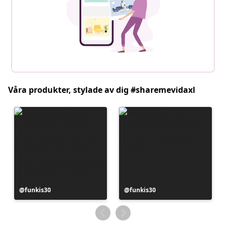
Våra produkter, stylade av dig #sharemevidaxl
Inlägg
funkis30
Inlägg
funkis30
publicerat
publicerat
av
av