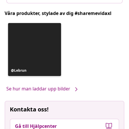
Våra produkter, stylade av dig #sharemevidaxl
Inlägg
Lebrun
publicerat
av
Se hur man laddar upp bilder
Kontakta oss!
Gå till Hjälpcenter