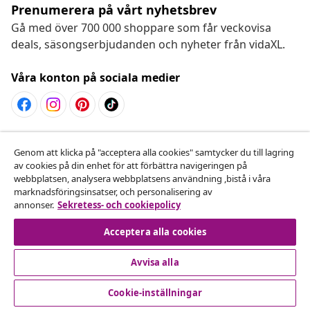
Prenumerera på vårt nyhetsbrev
Gå med över 700 000 shoppare som får veckovisa
deals, säsongserbjudanden och nyheter från vidaXL.
Våra konton på sociala medier
Avbryta avtalet
Genom att klicka på "acceptera alla cookies" samtycker du till lagring
Skicka in en begäran om uttag för din beställning.
av cookies på din enhet för att förbättra navigeringen på
webbplatsen, analysera webbplatsens användning ,bistå i våra
marknadsföringsinsatser, och personalisering av
Avbryta avtalet
annonser.
Sekretess- och cookiepolicy
Acceptera alla cookies
Kundservice
Avvisa alla
Cookie-inställningar
Företag