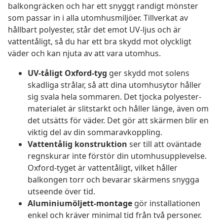
balkongräcken och har ett snyggt randigt mönster
som passar in i alla utomhusmiljöer. Tillverkat av
hållbart polyester, står det emot UV-ljus och är
vattentåligt, så du har ett bra skydd mot olyckligt
väder och kan njuta av att vara utomhus.
UV-tåligt Oxford-tyg
ger skydd mot solens
skadliga strålar, så att dina utomhusytor håller
sig svala hela sommaren. Det tjocka polyester-
materialet är slitstarkt och håller länge, även om
det utsätts för väder. Det gör att skärmen blir en
viktig del av din sommaravkoppling.
Vattentålig konstruktion
ser till att oväntade
regnskurar inte förstör din utomhusupplevelse.
Oxford-tyget är vattentåligt, vilket håller
balkongen torr och bevarar skärmens snygga
utseende över tid.
Aluminiumöljett-montage
gör installationen
enkel och kräver minimal tid från två personer.