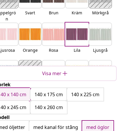
ppelgrö
Svart
Brun
Kräm
Mörkgrå
n
Ljusrosa
Orange
Rosa
Lila
Ljusgrå
Visa mer
orlek
ungsblå
Sand
Ljusbrun
Gul
Terracott
a
140 x 140 cm
140 x 175 cm
140 x 225 cm
140 x 245 cm
140 x 260 cm
dell
Turkos
Vit
Vinröd
med öljetter
med kanal för stång
med öglor