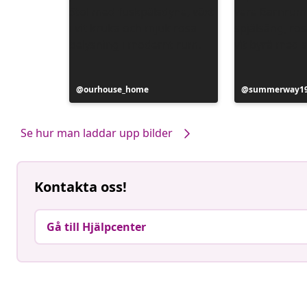
Inlägg
ourhouse_home
Inlägg
summerway1
publicerat
publicerat
av
av
Se hur man laddar upp bilder
Kontakta oss!
Gå till Hjälpcenter