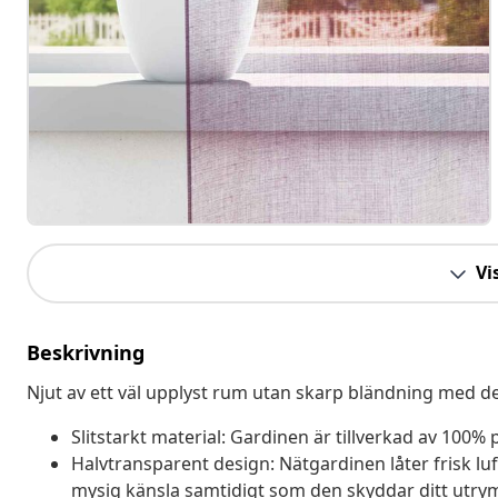
Vis
Beskrivning
Njut av ett väl upplyst rum utan skarp bländning med de
Slitstarkt material: Gardinen är tillverkad av 100% p
Halvtransparent design: Nätgardinen låter frisk luft f
mysig känsla samtidigt som den skyddar ditt utry