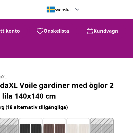
svenska
itt konto
Önskelista
Kundvagn
daXL
idaXL Voile gardiner med öglor 2
t lila 140x140 cm
rg
(18 alternativ tillgängliga)