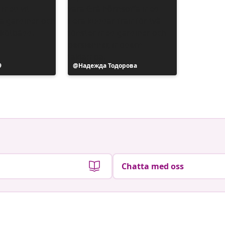
9
Inlägg
Надежда Тодорова
publicerat
av
Chatta med oss