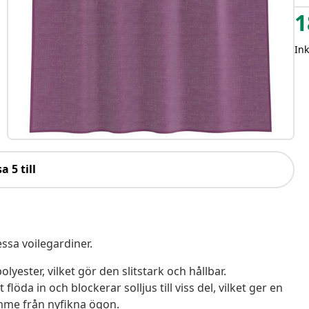
1
In
a 5 till
ssa voilegardiner.
olyester, vilket gör den slitstark och hållbar.
löda in och blockerar solljus till viss del, vilket ger en
mme från nyfikna ögon.