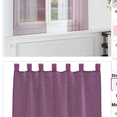
Ä
St
K
Mo