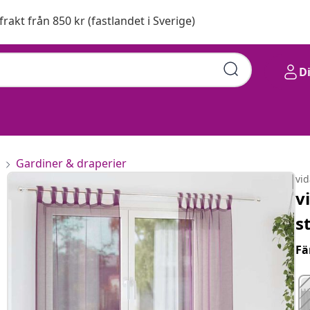
 frakt från 850 kr (fastlandet i Sverige)
D
Gardiner & draperier
vi
v
s
Fä