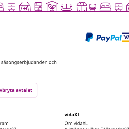
s, säsongserbjudanden och
vbryta avtalet
vidaXL
gram
Om vidaXL