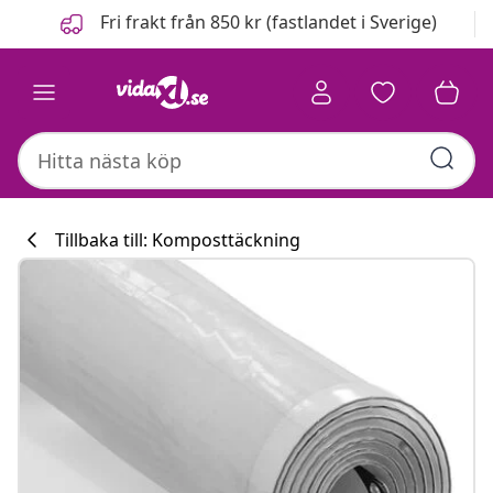
Föregående
Nästa
Fri frakt från 850 kr (fastlandet i Sverige)
Tillbaka till: Komposttäckning