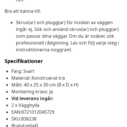
Bra att känna till:
Skruv(ar) och plugg(ar) för insidan av väggen
ingår ej. Sök och använd skruv(ar) och plugg(ar)
som passar dina väggar. Om du är osäker, sök
professionell rådgivning. Läs och följ varje steg i
instruktionerna noggrant.
Specifikationer
Färg: Svart
Material: Konstruerat trä
Mått: 40 x 25 x 30 cm (B x D x H)
Montering krävs: Ja
Vid leverans ingår:
2 x Vägghylla
EAN:8721012045729
SKU:836238
Brand:vidaXL