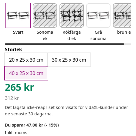
Svart
Sonoma
Rökfärga
Grå
brun ek
ek
d ek
sonoma
Storlek
20 x 25 x 30 cm
30 x 25 x 30 cm
40 x 25 x 30 cm
265
kr
312
kr
Det lägsta icke-reapriset som visats för vidaXL-kunder under
de senaste 30 dagarna.
Du sparar 47.00 kr (- 15%)
Inkl. moms