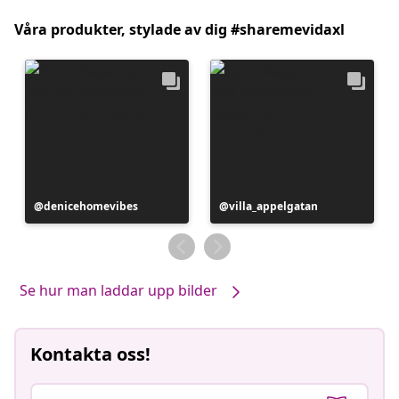
Våra produkter, stylade av dig #sharemevidaxl
Inlägg
denicehomevibes
Inlägg
villa_appelgatan
publicerat
publicerat
av
av
Se hur man laddar upp bilder
Kontakta oss!