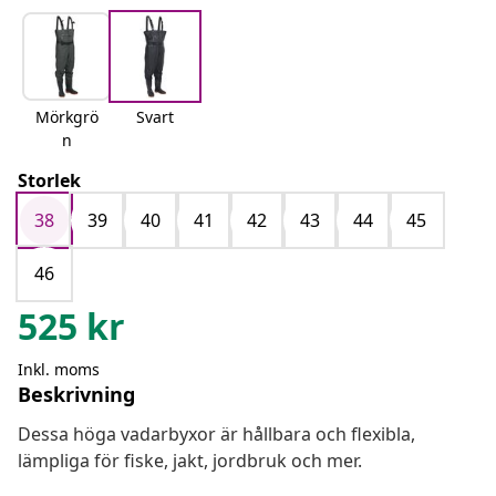
Mörkgrö
Svart
n
Storlek
38
39
40
41
42
43
44
45
46
525
kr
Inkl. moms
Beskrivning
Dessa höga vadarbyxor är hållbara och flexibla,
lämpliga för fiske, jakt, jordbruk och mer.