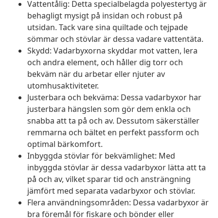
Vattentålig: Detta specialbelagda polyestertyg är
behagligt mysigt på insidan och robust på
utsidan. Tack vare sina quiltade och tejpade
sömmar och stövlar är dessa vadare vattentäta.
Skydd: Vadarbyxorna skyddar mot vatten, lera
och andra element, och håller dig torr och
bekväm när du arbetar eller njuter av
utomhusaktiviteter.
Justerbara och bekväma: Dessa vadarbyxor har
justerbara hängslen som gör dem enkla och
snabba att ta på och av. Dessutom säkerställer
remmarna och bältet en perfekt passform och
optimal bärkomfort.
Inbyggda stövlar för bekvämlighet: Med
inbyggda stövlar är dessa vadarbyxor lätta att ta
på och av, vilket sparar tid och ansträngning
jämfört med separata vadarbyxor och stövlar.
Flera användningsområden: Dessa vadarbyxor är
bra föremål för fiskare och bönder eller