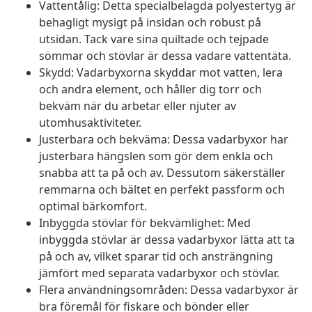
Vattentålig: Detta specialbelagda polyestertyg är
behagligt mysigt på insidan och robust på
utsidan. Tack vare sina quiltade och tejpade
sömmar och stövlar är dessa vadare vattentäta.
Skydd: Vadarbyxorna skyddar mot vatten, lera
och andra element, och håller dig torr och
bekväm när du arbetar eller njuter av
utomhusaktiviteter.
Justerbara och bekväma: Dessa vadarbyxor har
justerbara hängslen som gör dem enkla och
snabba att ta på och av. Dessutom säkerställer
remmarna och bältet en perfekt passform och
optimal bärkomfort.
Inbyggda stövlar för bekvämlighet: Med
inbyggda stövlar är dessa vadarbyxor lätta att ta
på och av, vilket sparar tid och ansträngning
jämfört med separata vadarbyxor och stövlar.
Flera användningsområden: Dessa vadarbyxor är
bra föremål för fiskare och bönder eller