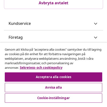
Avbryta avtalet
Kundservice
Företag
Genom att klicka på "acceptera alla cookies" samtycker du till lagring
vidaXL
av cookies på din enhet för att förbättra navigeringen på
webbplatsen, analysera webbplatsens användning ,bistå i våra
marknadsföringsinsatser, och personalisering av
Upptäck mer
annonser.
Sekretess- och cookiepolicy
Acceptera alla cookies
Avvisa alla
Cookie-inställningar
© 2008-2026 vidaXL www.vidaxl.se är en webbshop från