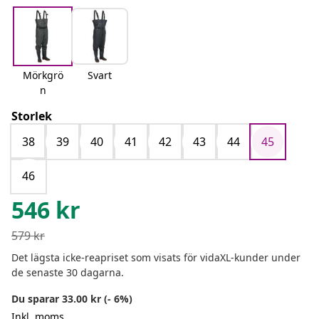
Mörkgrö
Svart
n
Storlek
38
39
40
41
42
43
44
45
46
546
kr
579
kr
Det lägsta icke-reapriset som visats för vidaXL-kunder under
de senaste 30 dagarna.
Du sparar 33.00 kr (- 6%)
Inkl. moms