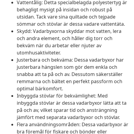
Vattentålig: Detta specialbelagda polyestertyg är
behagligt mysigt på insidan och robust på
utsidan. Tack vare sina quiltade och tejpade
sömmar och stövlar är dessa vadare vattentäta.
Skydd: Vadarbyxorna skyddar mot vatten, lera
och andra element, och håller dig torr och
bekväm när du arbetar eller njuter av
utomhusaktiviteter.
Justerbara och bekväma: Dessa vadarbyxor har
justerbara hängslen som gör dem enkla och
snabba att ta på och av. Dessutom säkerställer
remmarna och bältet en perfekt passform och
optimal bärkomfort.
Inbyggda stövlar för bekvämlighet: Med
inbyggda stövlar är dessa vadarbyxor lätta att ta
på och av, vilket sparar tid och ansträngning
jämfört med separata vadarbyxor och stövlar.
Flera användningsområden: Dessa vadarbyxor är
bra föremål för fiskare och bönder eller