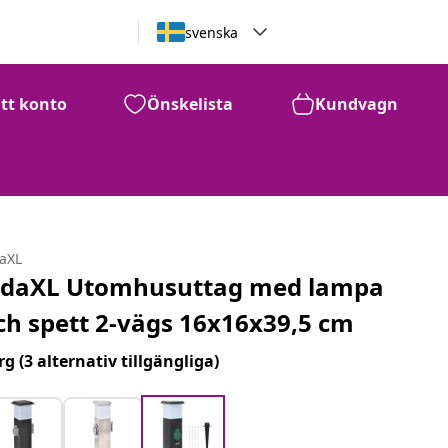
svenska
itt konto
Önskelista
Kundvagn
daXL
idaXL Utomhusuttag med lampa
ch spett 2-vägs 16x16x39,5 cm
rg
(3 alternativ tillgängliga)