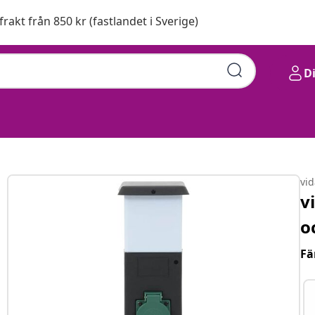
 frakt från 850 kr (fastlandet i Sverige)
D
vi
v
o
Fä