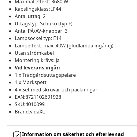
Maximal effekt: 3680 W
Kapslingsklass: IP44
Antal uttag: 2
Uttagstyp: Schuko (typ F)
Antal PÅ/AV-knappar: 3
Lampsockel typ: E14
Lampeffekt: max. 40W (glödlampa ingår ej)
Utan strömkabel
Montering krävs: Ja
Vid leverans ingår:
1 x Trädgårdsuttagspelare
1 x Markspett
4 x Set med skruvar och packningar
EAN:8721102691928
SKU:4010099
Brand:vidaXL
Information om säkerhet och efterlevnad