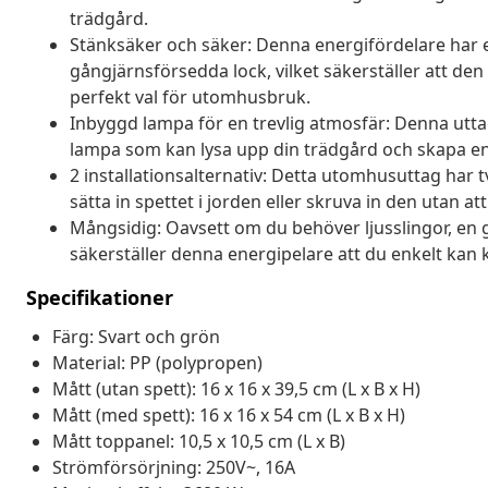
trädgård.
Stänksäker och säker: Denna energifördelare har e
gångjärnsförsedda lock, vilket säkerställer att den
perfekt val för utomhusbruk.
Inbyggd lampa för en trevlig atmosfär: Denna ut
lampa som kan lysa upp din trädgård och skapa en
2 installationsalternativ: Detta utomhusuttag har
sätta in spettet i jorden eller skruva in den utan at
Mångsidig: Oavsett om du behöver ljusslingor, en gr
säkerställer denna energipelare att du enkelt kan 
Specifikationer
Färg: Svart och grön
Material: PP (polypropen)
Mått (utan spett): 16 x 16 x 39,5 cm (L x B x H)
Mått (med spett): 16 x 16 x 54 cm (L x B x H)
Mått toppanel: 10,5 x 10,5 cm (L x B)
Strömförsörjning: 250V~, 16A