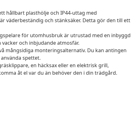
tt hållbart plasthölje och IP44-uttag med
 är väderbeständig och stänksäker. Detta gör den till ett
tagspelare för utomhusbruk är utrustad med en inbyggd
 vacker och inbjudande atmosfär.
 två mångsidiga monteringsalternativ. Du kan antingen
t använda spettet.
äsklippare, en häcksax eller en elektrisk grill,
komma åt el var du än behöver den i din trädgård.