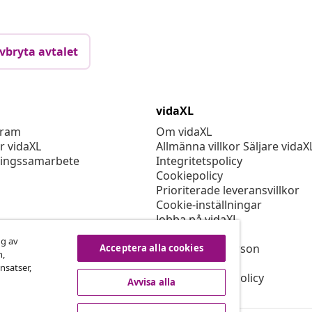
vbryta avtalet
vidaXL
gram
Om vidaXL
r vidaXL
Allmänna villkor Säljare vidaX
ingssamarbete
Integritetspolicy
Cookiepolicy
Prioriterade leveransvillkor
Cookie-inställningar
Jobba på vidaXL
Säkerhet
ng av
EU Ansvarig person
Acceptera alla cookies
n,
Policyn för EPR
nsatser,
Tillgänglighetspolicy
Avvisa alla