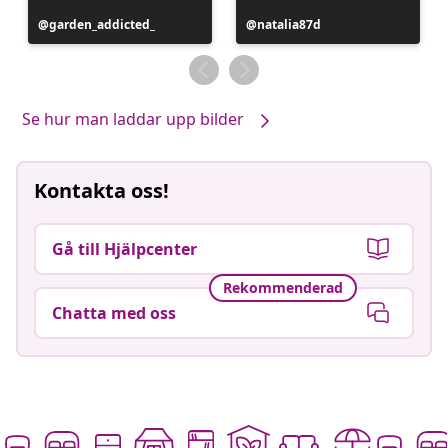
Inlägg
garden_addicted_
Inlägg
natalia87d
publicerat
publicerat
av
av
Se hur man laddar upp bilder
Kontakta oss!
Gå till Hjälpcenter
Rekommenderad
Chatta med oss