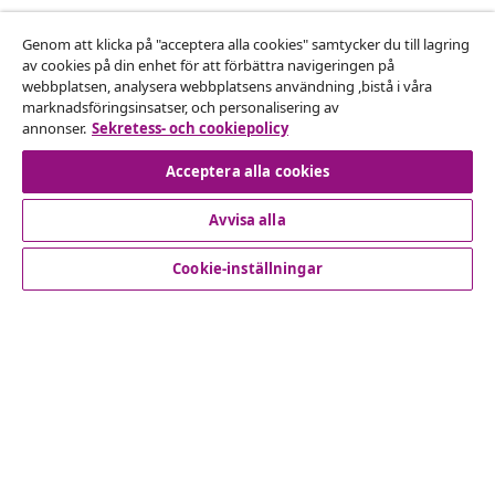
Avbryta avtalet
Genom att klicka på "acceptera alla cookies" samtycker du till lagring
Skicka in en begäran om uttag för din beställning.
av cookies på din enhet för att förbättra navigeringen på
webbplatsen, analysera webbplatsens användning ,bistå i våra
Avbryta avtalet
marknadsföringsinsatser, och personalisering av
annonser.
Sekretess- och cookiepolicy
Acceptera alla cookies
Kundservice
Avvisa alla
Företag
Cookie-inställningar
vidaXL
Upptäck mer