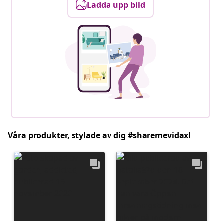
Ladda upp bild
Våra produkter, stylade av dig #sharemevidaxl