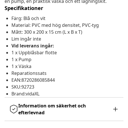
en pump, en praktisk väska och ett lagningskit.
Specifikationer
Färg: Blå och vit
Material: PVC med hög densitet, PVC-tyg
Mått: 300 x 200 x 15 cm (L x B x T)
Lim ingår inte
Vid leverans ingår:
1 x Uppblåsbar flotte
1 x Pump
1 x Väska
Reparationssats
EAN:8720286085844
SKU:92723
Brand:vidaXL
Information om säkerhet och
efterlevnad