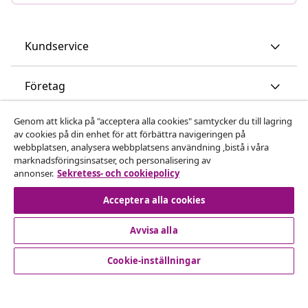
Kundservice
Företag
Genom att klicka på "acceptera alla cookies" samtycker du till lagring
vidaXL
av cookies på din enhet för att förbättra navigeringen på
webbplatsen, analysera webbplatsens användning ,bistå i våra
marknadsföringsinsatser, och personalisering av
Upptäck mer
annonser.
Sekretess- och cookiepolicy
Acceptera alla cookies
Avvisa alla
Cookie-inställningar
© 2008-2026 vidaXL www.vidaxl.se är en webbshop från
vidaXL Marketplace International B.V.