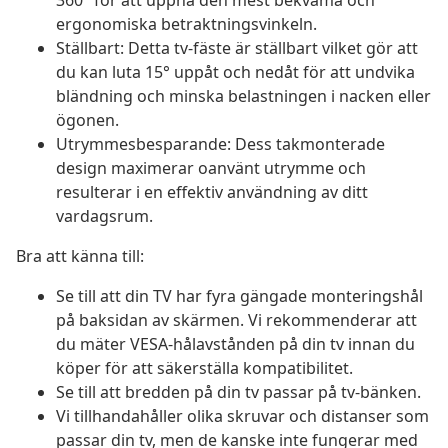
360° för att uppnå den mest bekväma och
ergonomiska betraktningsvinkeln.
Ställbart: Detta tv-fäste är ställbart vilket gör att
du kan luta 15° uppåt och nedåt för att undvika
bländning och minska belastningen i nacken eller
ögonen.
Utrymmesbesparande: Dess takmonterade
design maximerar oanvänt utrymme och
resulterar i en effektiv användning av ditt
vardagsrum.
Bra att känna till:
Se till att din TV har fyra gängade monteringshål
på baksidan av skärmen. Vi rekommenderar att
du mäter VESA-hålavstånden på din tv innan du
köper för att säkerställa kompatibilitet.
Se till att bredden på din tv passar på tv-bänken.
Vi tillhandahåller olika skruvar och distanser som
passar din tv, men de kanske inte fungerar med