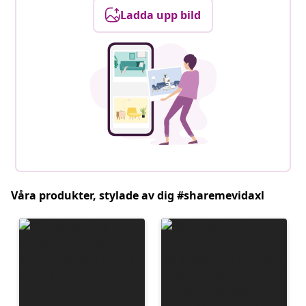
Ladda upp bild
Våra produkter, stylade av dig #sharemevidaxl