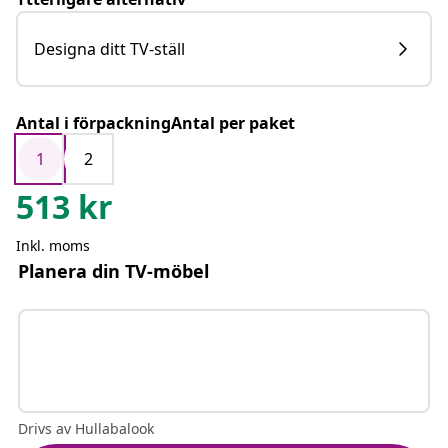
Designa ditt TV-ställ
Antal i förpackningAntal per paket
1
2
513
kr
Inkl. moms