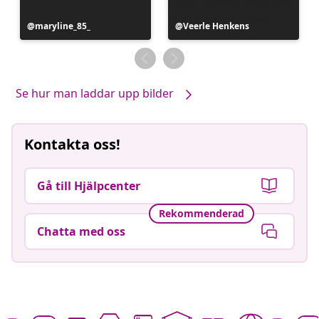
Inlägg
maryline_85_
Inlägg
Veerle Henkens
publicerat
publicerat
av
av
Se hur man laddar upp bilder
Kontakta oss!
Gå till Hjälpcenter
Rekommenderad
Chatta med oss