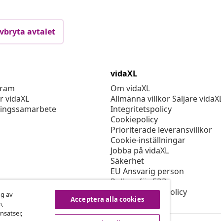
vbryta avtalet
vidaXL
gram
Om vidaXL
r vidaXL
Allmänna villkor Säljare vidaX
ingssamarbete
Integritetspolicy
Cookiepolicy
Prioriterade leveransvillkor
Cookie-inställningar
Jobba på vidaXL
Säkerhet
EU Ansvarig person
Policyn för EPR
Tillgänglighetspolicy
ng av
Acceptera alla cookies
n,
nsatser,