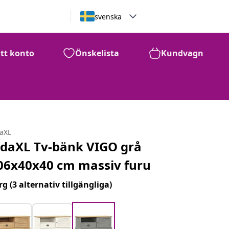
svenska
itt konto
Önskelista
Kundvagn
daXL
idaXL Tv-bänk VIGO grå
06x40x40 cm massiv furu
rg
(3 alternativ tillgängliga)