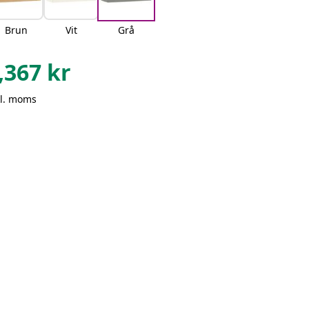
Brun
Vit
Grå
,367
kr
kl. moms