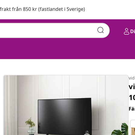
 frakt från 850 kr (fastlandet i Sverige)
D
vi
v
1
Fä