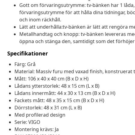
Gott om förvaringsutrymme: tv-bänken har 1 låda, 
förvaringsutrymme för att hålla dina tidningar, b
och inom räckhåll.
Lätt att underhålla:tv-bänken är lätt att rengöra m
Metallhandtag och knopp: tv-bänken levereras me
öppna och stänga den, samtidigt som det förhöjer
Specifikationer
Färg: Grå
Material: Massiv furu med vaxad finish, konstruerat t
Mått: 106 x 40 x 40 cm (B x D x H)
Lådans ytterstorlek: 48 x 15 cm (L x B)
Lådans innermått: 44 x 30 x 13 cm (B x D x H)
Fackets mått: 48 x 35 x 15 cm (B x D x H)
Dörrstorlek: 48 x 31 cm (L x B)
Med profilerad design
Serie: VIGO
Montering krävs: Ja