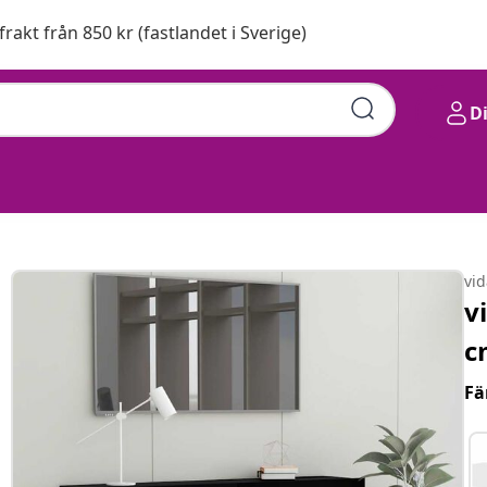
 frakt från 850 kr (fastlandet i Sverige)
D
uerat trä
vi
v
c
Fä