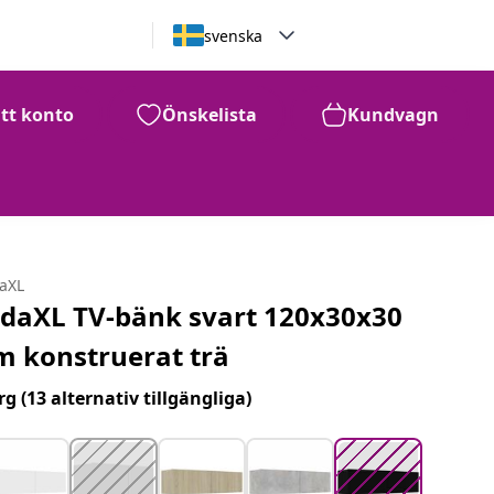
svenska
itt konto
Önskelista
Kundvagn
1,212
kr
daXL
idaXL TV-bänk svart 120x30x30
m konstruerat trä
rg
(13 alternativ tillgängliga)