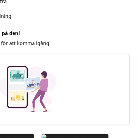
 trä
dning
d på den!
 för att komma igång.