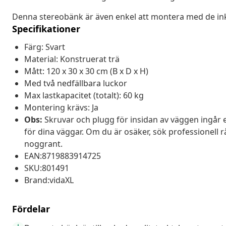
Denna stereobänk är även enkel att montera med de in
Specifikationer
Färg: Svart
Material: Konstruerat trä
Mått: 120 x 30 x 30 cm (B x D x H)
Med två nedfällbara luckor
Max lastkapacitet (totalt): 60 kg
Montering krävs: Ja
Obs:
Skruvar och plugg för insidan av väggen ingår 
för dina väggar. Om du är osäker, sök professionell rå
noggrant.
EAN:8719883914725
SKU:801491
Brand:vidaXL
Fördelar