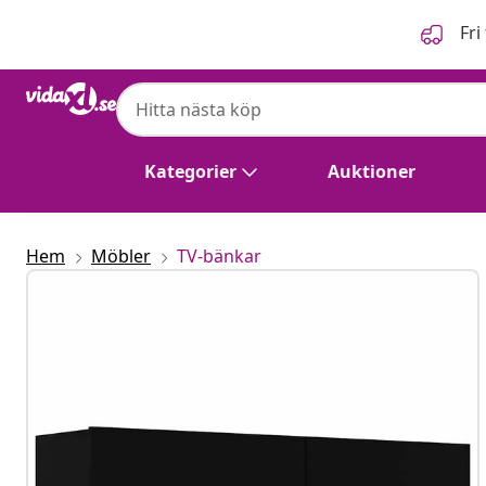
Föregående
Nästa
Fri
vidaXL
vidaXL TV-bänk svart 120x30x30 cm konstr
Kategorier
Auktioner
Hem
Möbler
TV-bänkar