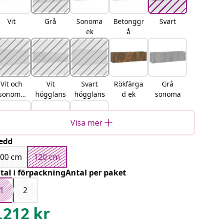
Vit
Grå
Sonoma
Betonggr
Svart
ek
å
Vit och
Vit
Svart
Rökfärga
Grå
sonoma
högglans
högglans
d ek
sonoma
ek
Visa mer
edd
Gammalt
artisan
Svart ek
100 cm
120 cm
trä
ek
tal i förpackningAntal per paket
1
2
,212
kr