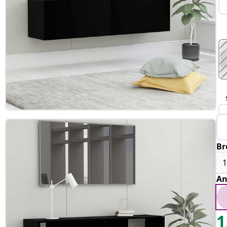
Br
An
1