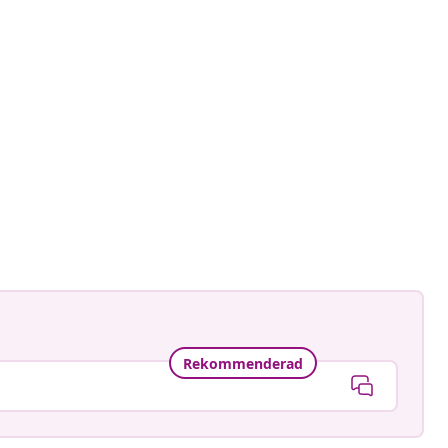
at
Rekommenderad