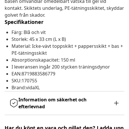
basen omvandlar omedelbart vätska till gel vid
kontakt. Skiktets underlag, PE-tätningsskiktet, skyddar
golvet från skador.
Specifikationer
Färg: Blå och vit
Storlek: 45 x 33 cm (L x B)
Material: Icke-vävt toppskikt + pappersskikt + bas +
PE-tätningsskikt
Absorptionskapacitet: 150 ml
I leveransen ingår 200 stycken träningsdynor
EAN:8719883586779
SKU:170755
Brand:vidaXL
Information om säkerhet och
efterlevnad
Har du köpt en vara och gillat den? Ladda upp