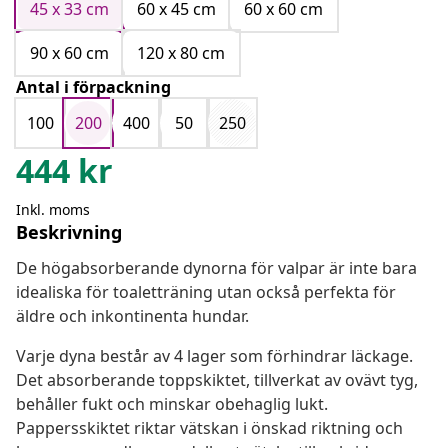
45 x 33 cm
60 x 45 cm
60 x 60 cm
90 x 60 cm
120 x 80 cm
Antal i förpackning
100
200
400
50
250
444
kr
Inkl. moms
Beskrivning
De högabsorberande dynorna för valpar är inte bara
idealiska för toaletträning utan också perfekta för
äldre och inkontinenta hundar.
Varje dyna består av 4 lager som förhindrar läckage.
Det absorberande toppskiktet, tillverkat av ovävt tyg,
behåller fukt och minskar obehaglig lukt.
Pappersskiktet riktar vätskan i önskad riktning och