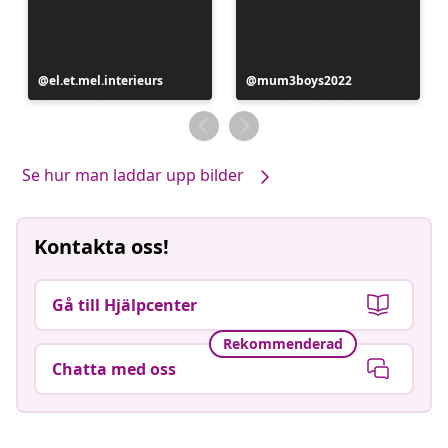
Inlägg
el.et.mel.interieurs
Inlägg
mum3boys2022
publicerat
publicerat
av
av
Se hur man laddar upp bilder
Kontakta oss!
Gå till Hjälpcenter
Rekommenderad
Chatta med oss