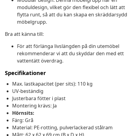
Modulär design: Denna möbelgrupp har en
moduldesign, vilket gör den flexibel och lätt att
flytta runt, så att du kan skapa en skräddarsydd
möbelgrupp.
Bra att känna till:
För att förlänga livslängden på din utemöbel
rekommenderar vi att du skyddar den med ett
vattentätt överdrag.
Specifikationer
Max. lastkapacitet (per sits): 110 kg
UV-beständig
Justerbara fötter i plast
Montering krävs: Ja
Hörnsits:
Färg: Grå
Material: PE-rotting, pulverlackerad stålram
Mått: 62 x 62 x 69 cm (B x D x H)