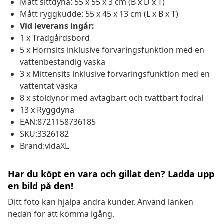
Mått sittdyna: 55 x 55 x 3 cm (B x D x T)
Mått ryggkudde: 55 x 45 x 13 cm (L x B x T)
Vid leverans ingår:
1 x Trädgårdsbord
5 x Hörnsits inklusive förvaringsfunktion med en
vattenbeständig väska
3 x Mittensits inklusive förvaringsfunktion med en
vattentät väska
8 x stoldynor med avtagbart och tvättbart fodral
13 x Ryggdyna
EAN:8721158736185
SKU:3326182
Brand:vidaXL
Har du köpt en vara och gillat den? Ladda upp
en bild på den!
Ditt foto kan hjälpa andra kunder. Använd länken
nedan för att komma igång.