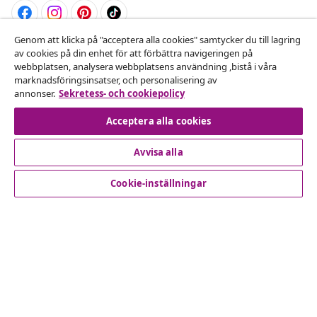
Genom att klicka på "acceptera alla cookies" samtycker du till lagring
Avbryta avtalet
av cookies på din enhet för att förbättra navigeringen på
webbplatsen, analysera webbplatsens användning ,bistå i våra
Skicka in en begäran om uttag för din beställning.
marknadsföringsinsatser, och personalisering av
annonser.
Sekretess- och cookiepolicy
Avbryta avtalet
Acceptera alla cookies
Avvisa alla
Kundservice
Cookie-inställningar
Företag
vidaXL
Upptäck mer