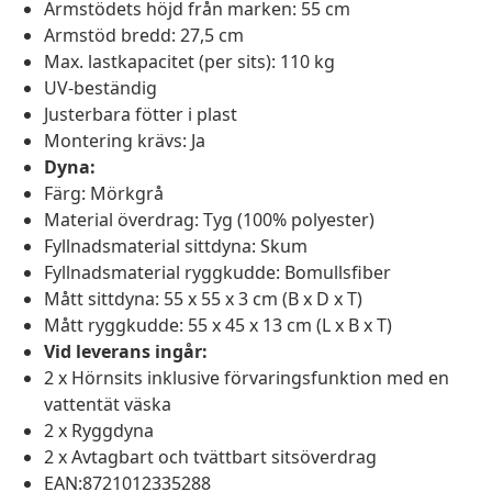
Armstödets höjd från marken: 55 cm
Armstöd bredd: 27,5 cm
Max. lastkapacitet (per sits): 110 kg
UV-beständig
Justerbara fötter i plast
Montering krävs: Ja
Dyna:
Färg: Mörkgrå
Material överdrag: Tyg (100% polyester)
Fyllnadsmaterial sittdyna: Skum
Fyllnadsmaterial ryggkudde: Bomullsfiber
Mått sittdyna: 55 x 55 x 3 cm (B x D x T)
Mått ryggkudde: 55 x 45 x 13 cm (L x B x T)
Vid leverans ingår:
2 x Hörnsits inklusive förvaringsfunktion med en
vattentät väska
2 x Ryggdyna
2 x Avtagbart och tvättbart sitsöverdrag
EAN:8721012335288