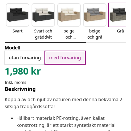
Svart
Svart och
beige
beige
Grå
gräddvit
och
och grå
gräddvit
Modell
utan förvaring
med förvaring
1,980
kr
Inkl. moms
Beskrivning
Koppla av och njut av naturen med denna bekväma 2-
sitsiga trädgårdssoffa!
Hållbart material: PE-rotting, även kallat
konstrotting, är ett starkt syntetiskt material