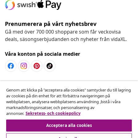
Prenumerera på vårt nyhetsbrev
Gå med över 700 000 shoppare som får veckovisa
deals, säsongserbjudanden och nyheter från vidaXL.
Våra konton på sociala medier
Avbryta avtalet
Genom att klicka på "acceptera alla cookies" samtycker du till lagring
Skicka in en begäran om uttag för din beställning.
av cookies på din enhet för att förbättra navigeringen på
webbplatsen, analysera webbplatsens användning ,bistå i våra
Avbryta avtalet
marknadsföringsinsatser, och personalisering av
annonser.
Sekretess- och cookiepolicy
Acceptera alla cookies
Kundservice