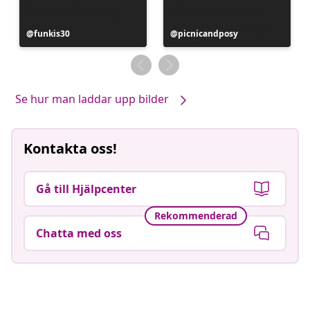
Inlägg
funkis30
Inlägg
picnicandposy
publicerat
publicerat
av
av
Se hur man laddar upp bilder
Kontakta oss!
Gå till Hjälpcenter
Rekommenderad
Chatta med oss