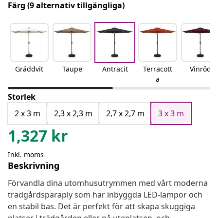
Färg
(9 alternativ tillgängliga)
Gräddvit
Taupe
Antracit
Terracott
Vinröd
a
Storlek
2 x 3 m
2,3 x 2,3 m
2,7 x 2,7 m
3 x 3 m
1,327
kr
Inkl. moms
Beskrivning
Förvandla dina utomhusutrymmen med vårt moderna
trädgårdsparaply som har inbyggda LED-lampor och
en stabil bas. Det är perfekt för att skapa skuggiga