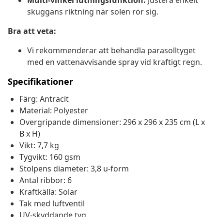
Multi-vinkel lutningsfunktion:
Justera enkelt
skuggans riktning när solen rör sig.
Bra att veta:
Vi rekommenderar att behandla parasolltyget
med en vattenavvisande spray vid kraftigt regn.
Specifikationer
Färg: Antracit
Material: Polyester
Övergripande dimensioner: 296 x 296 x 235 cm (L x
B x H)
Vikt: 7,7 kg
Tygvikt: 160 gsm
Stolpens diameter: 3,8 u-form
Antal ribbor: 6
Kraftkälla: Solar
Tak med luftventil
UV-skyddande tyg