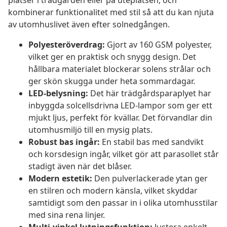
platser i trädgården eller på uteplatsen, och
kombinerar funktionalitet med stil så att du kan njuta
av utomhuslivet även efter solnedgången.
Polyesteröverdrag:
Gjort av 160 GSM polyester,
vilket ger en praktisk och snygg design. Det
hållbara materialet blockerar solens strålar och
ger skön skugga under heta sommardagar.
LED-belysning:
Det här trädgårdsparaplyet har
inbyggda solcellsdrivna LED-lampor som ger ett
mjukt ljus, perfekt för kvällar. Det förvandlar din
utomhusmiljö till en mysig plats.
Robust bas ingår:
En stabil bas med sandvikt
och korsdesign ingår, vilket gör att parasollet står
stadigt även när det blåser.
Modern estetik:
Den pulverlackerade ytan ger
en stilren och modern känsla, vilket skyddar
samtidigt som den passar in i olika utomhusstilar
med sina rena linjer.