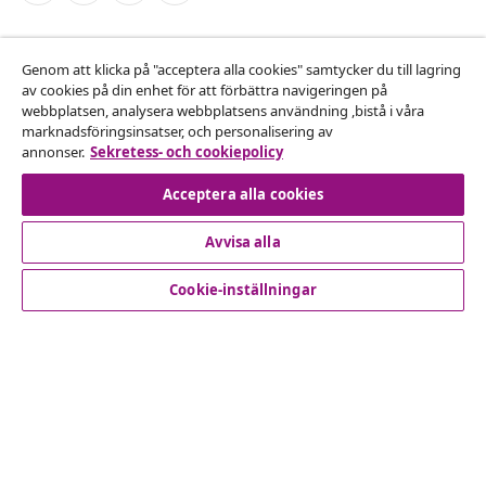
Avbryta avtalet
Genom att klicka på "acceptera alla cookies" samtycker du till lagring
Skicka in en begäran om uttag för din beställning.
av cookies på din enhet för att förbättra navigeringen på
webbplatsen, analysera webbplatsens användning ,bistå i våra
Avbryta avtalet
marknadsföringsinsatser, och personalisering av
annonser.
Sekretess- och cookiepolicy
Acceptera alla cookies
Kundservice
Avvisa alla
Företag
Cookie-inställningar
vidaXL
Upptäck mer