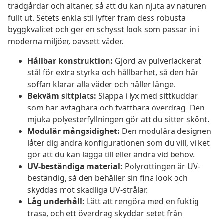
trädgårdar och altaner, så att du kan njuta av naturen
fullt ut. Setets enkla stil lyfter fram dess robusta
byggkvalitet och ger en schysst look som passar in i
moderna miljöer, oavsett väder.
Hållbar konstruktion:
Gjord av pulverlackerat
stål för extra styrka och hållbarhet, så den här
soffan klarar alla väder och håller länge.
Bekväm sittplats:
Slappa i lyx med sittkuddar
som har avtagbara och tvättbara överdrag. Den
mjuka polyesterfyllningen gör att du sitter skönt.
Modulär mångsidighet:
Den modulära designen
låter dig ändra konfigurationen som du vill, vilket
gör att du kan lägga till eller ändra vid behov.
UV-beständiga material:
Polyrottingen är UV-
beständig, så den behåller sin fina look och
skyddas mot skadliga UV-strålar.
Låg underhåll:
Lätt att rengöra med en fuktig
trasa, och ett överdrag skyddar setet från