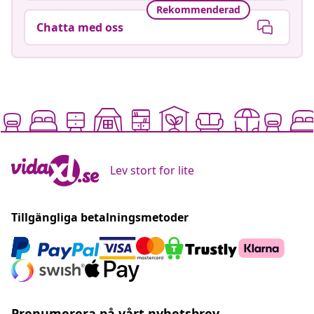
Rekommenderad
Chatta med oss
Lev stort for lite
Tillgängliga betalningsmetoder
Prenumerera på vårt nyhetsbrev