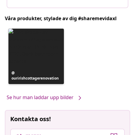
Våra produkter, stylade av dig #sharemevidaxl
Inlägg
ouririshcottagerenovation
publicerat
av
Se hur man laddar upp bilder
Kontakta oss!