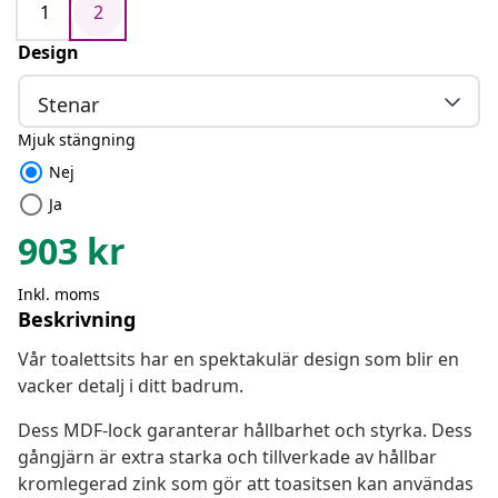
1
2
Design
Stenar
Mjuk stängning
radio_button_checked
Nej
radio_button_unchecked
Ja
903
kr
Inkl. moms
Beskrivning
Vår toalettsits har en spektakulär design som blir en
vacker detalj i ditt badrum.
Dess MDF-lock garanterar hållbarhet och styrka. Dess
gångjärn är extra starka och tillverkade av hållbar
kromlegerad zink som gör att toasitsen kan användas