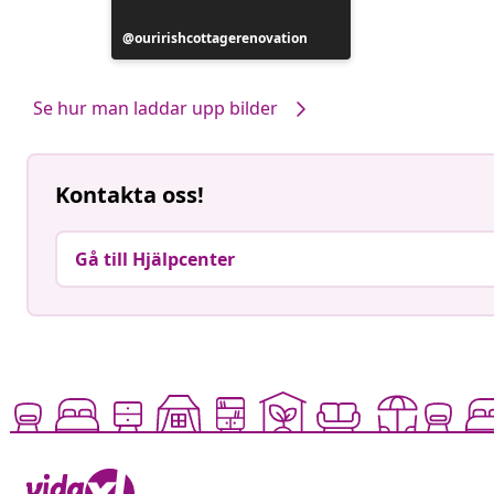
Inlägg
ouririshcottagerenovation
publicerat
av
Se hur man laddar upp bilder
Kontakta oss!
Gå till Hjälpcenter