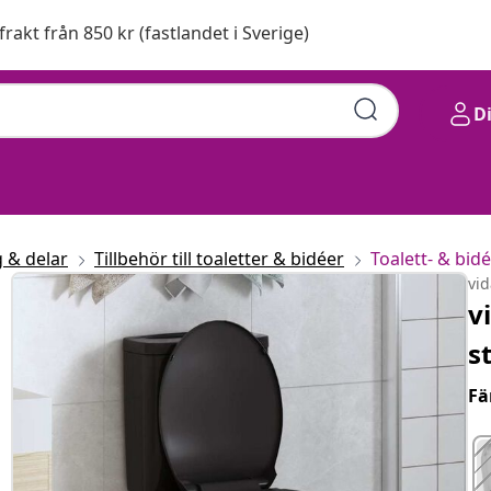
 frakt från 850 kr (fastlandet i Sverige)
D
 & delar
Tillbehör till toaletter & bidéer
Toalett- & bidé
vi
v
s
Fä