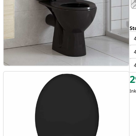
St
2
In