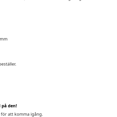
0 mm
eställer.
d på den!
 för att komma igång.