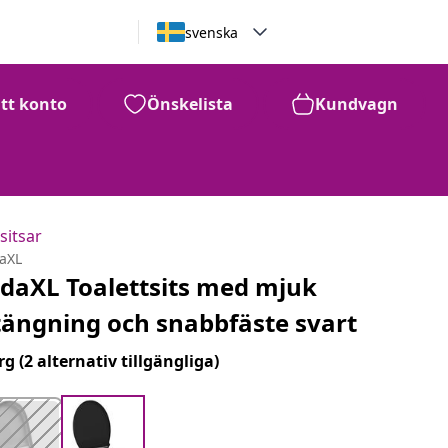
svenska
itt konto
Önskelista
Kundvagn
sitsar
daXL
idaXL Toalettsits med mjuk
tängning och snabbfäste svart
rg
(2 alternativ tillgängliga)