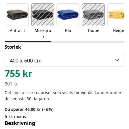
Antracit
Mörkgrö
Blå
Taupe
Beige
n
Storlek
400 x 600 cm
755
kr
801
kr
Det lägsta icke-reapriset som visats för vidaXL-kunder under
de senaste 30 dagarna.
Du sparar 46.00 kr (- 6%)
Inkl. moms
Beskrivning