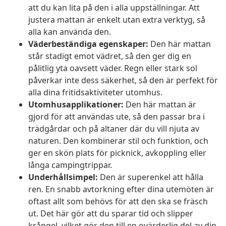
att du kan lita på den i alla uppställningar. Att
justera mattan är enkelt utan extra verktyg, så
alla kan använda den.
Väderbeständiga egenskaper:
Den här mattan
står stadigt emot vädret, så den ger dig en
pålitlig yta oavsett väder. Regn eller stark sol
påverkar inte dess säkerhet, så den är perfekt för
alla dina fritidsaktiviteter utomhus.
Utomhusapplikationer:
Den här mattan är
gjord för att användas ute, så den passar bra i
trädgårdar och på altaner där du vill njuta av
naturen. Den kombinerar stil och funktion, och
ger en skön plats för picknick, avkoppling eller
långa campingtrippar.
Underhållsimpel:
Den är superenkel att hålla
ren. En snabb avtorkning efter dina utemöten är
oftast allt som behövs för att den ska se fräsch
ut. Det här gör att du sparar tid och slipper
krångel, vilket gör den till en ovärderlig del av din