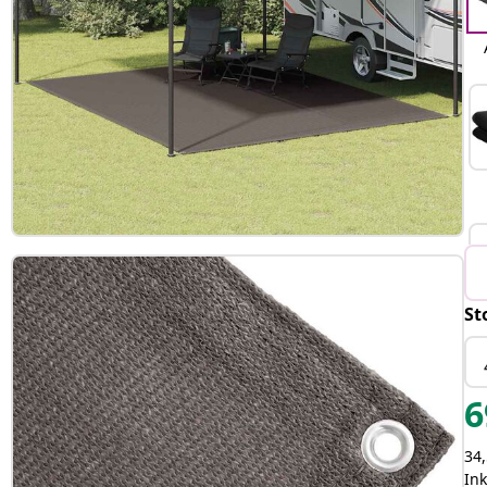
St
6
34,
In