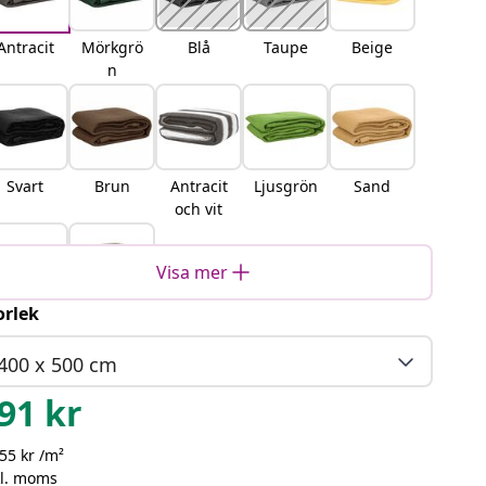
Antracit
Mörkgrö
Blå
Taupe
Beige
n
Svart
Brun
Antracit
Ljusgrön
Sand
och vit
Visa mer
orlek
Blågrå
Ljusgrå
400 x 500 cm
91
kr
55 kr /m²
kl. moms