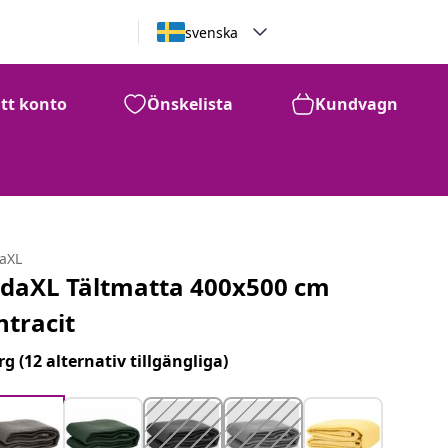
svenska
itt konto
Önskelista
Kundvagn
daXL
idaXL Tältmatta 400x500 cm
ntracit
rg
(12 alternativ tillgängliga)