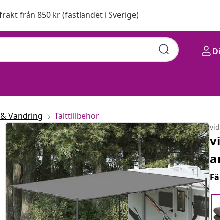
 frakt från 850 kr (fastlandet i Sverige)
D
& Vandring
Tälttillbehör
vi
v
a
Fä