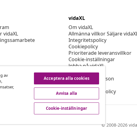
vidaXL
gram
Om vidaXL
r vidaXL
Allmänna villkor Säljare vidaX
ingssamarbete
Integritetspolicy
Cookiepolicy
Prioriterade leveransvillkor
Cookie-inställningar
Jobba på vidaXL
Säkerhet
ng av
EU Ansvarig person
Acceptera alla cookies
n,
Policyn för EPR
nsatser,
Tillgänglighetspolicy
Avvisa alla
Cookie-inställningar
© 2008-2026 vida