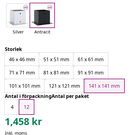
Silver
Antracit
Storlek
46 x 46 mm
51 x 51 mm
61 x 61 mm
71 x 71 mm
81 x 81 mm
91 x 91 mm
101 x 101 mm
121 x 121 mm
141 x 141 mm
Antal i förpackningAntal per paket
4
12
1,458
kr
Inkl. moms