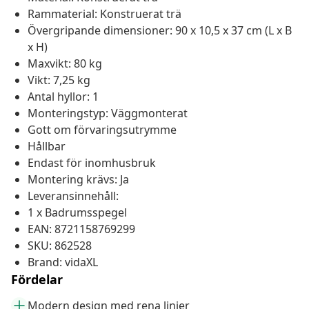
Rammaterial: Konstruerat trä
Övergripande dimensioner: 90 x 10,5 x 37 cm (L x B
x H)
Maxvikt: 80 kg
Vikt: 7,25 kg
Antal hyllor: 1
Monteringstyp: Väggmonterat
Gott om förvaringsutrymme
Hållbar
Endast för inomhusbruk
Montering krävs: Ja
Leveransinnehåll:
1 x Badrumsspegel
EAN: 8721158769299
SKU: 862528
Brand: vidaXL
Fördelar
Modern design med rena linjer