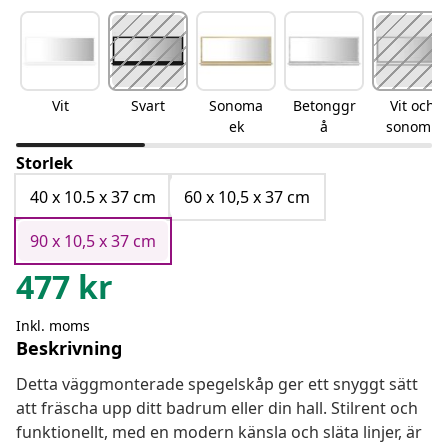
Vit
Svart
Sonoma
Betonggr
Vit och
ek
å
sonoma
ek
Storlek
40 x 10.5 x 37 cm
60 x 10,5 x 37 cm
90 x 10,5 x 37 cm
477
kr
Inkl. moms
Beskrivning
Detta väggmonterade spegelskåp ger ett snyggt sätt
att fräscha upp ditt badrum eller din hall. Stilrent och
funktionellt, med en modern känsla och släta linjer, är