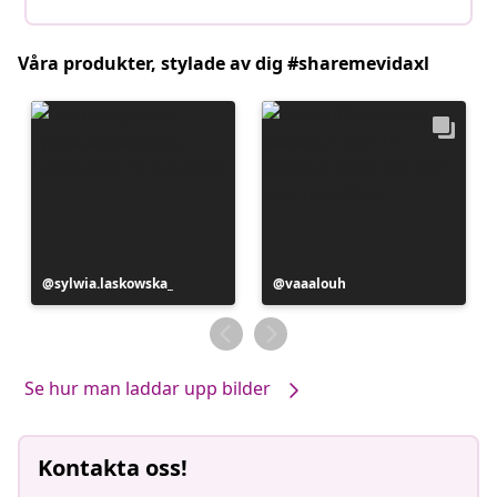
Våra produkter, stylade av dig #sharemevidaxl
Inlägg
sylwia.laskowska_
Inlägg
vaaalouh
publicerat
publicerat
av
av
Se hur man laddar upp bilder
Kontakta oss!