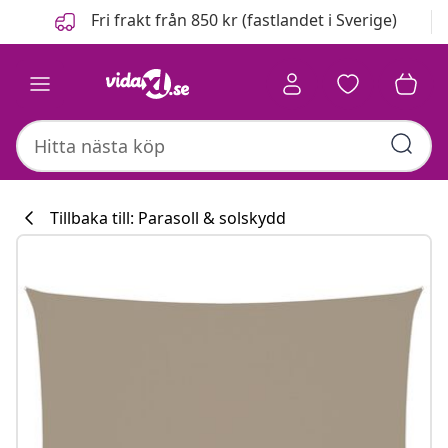
Föregående
Nästa
Fri frakt från 850 kr (fastlandet i Sverige)
Tillbaka till: Parasoll & solskydd